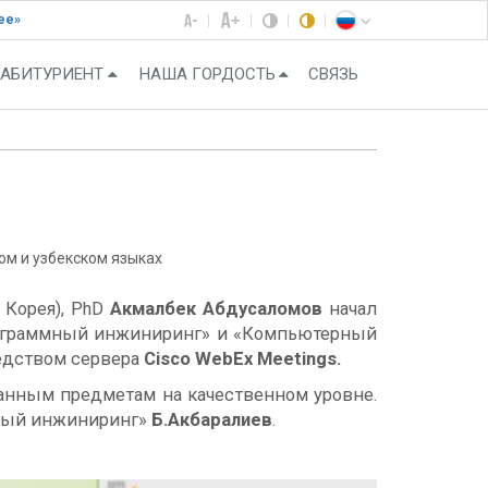
ее»
АБИТУРИЕНТ
НАША ГОРДОСТЬ
СВЯЗЬ
ом и узбекском языках
 Корея), PhD
Акмалбек Абдусаломов
начал
Программный инжиниринг» и «Компьютерный
едством сервера
Cisco WebEx Meetings.
анным предметам на качественном уровне.
мный инжиниринг»
Б.Акбаралиев
.