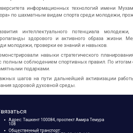
иверситета информационных технологий имени Мухам
тора» по шахматным видам спорта среди молодежи, про
азвития интеллектуального потенциала молодежи,
пропаганды здорового и активного образа жизни. М
и молодежи, проверки ее знаний и навыков.
емонстрировали навыки стратегического планирования
с полным соблюдением спортивных правил. По итогам
амятными подарками.
 важных шагов на пути дальнейшей активизации работ
вания здоровой духовной среды.
вязаться
Адрес: Ташкент 100084, проспект Амира Темура
108
Общественный транспорт: