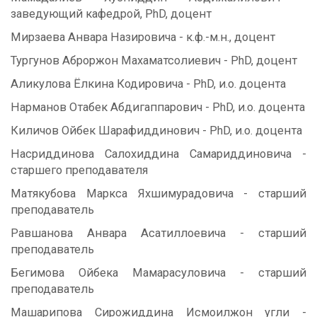
заведующий кафедрой, PhD, доцент
Мирзаева Анвара Назировича - к.ф.-м.н., доцент
Тургунов Аброржон Махаматсолиевич - PhD, доцент
Аликулова Ёлкина Кодировича - PhD, и.о. доцента
Нарманов Отабек Абдигаппарович - PhD, и.о. доцента
Киличов Ойбек Шарафиддинович - PhD, и.о. доцента
Насриддинова Салохиддина Самариддиновича -
старшего преподавателя
Матякубова Маркса Яхшимурадовича - старший
преподаватель
Равшанова Анвара Асатиллоевича - старший
преподаватель
Бегимова Ойбека Мамарасуловича - старший
преподаватель
Машарипова Сирожиддина Исмоилжон угли -