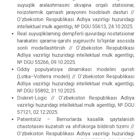
suyuqlik aralashmasini skvajina orqali statsionar,
noizotermik qamash jarayonini hisoblash dasturi //
Oʻzbekiston Respublikasi Adliya vazirligi huzuridagi
intellektual mulk agentligi, № DGU 55613, 24.10.2025.
Real suyuqliklarning dempferli quvurdagi nostatsionar
harakatini qarama-qarshi yugiruvchi to‘lqinlar asosida
sonli modellashtirish // Oʻzbekiston Respublikasi
Adliya vazirligi huzuridagi intellektual mulk agentligi,
№ DGU 55266, 09.10.2025.
Oddiy populyatsiya dinamikasi modelini qurish
(Lotka–Volterra modeli) // Oʻzbekiston Respublikasi
Adliya vazirligi huzuridagi intellektual mulk agentligi,
№ DGU 55892, 31.10.2025.
Diskret-Logic // Oʻzbekiston Respublikasi Adliya
vazirligi huzuridagi intellektual mulk agentligi, № DGU
57121, 02.12.2025.
PatientsUz – Bemorlarda kasallik qaytalanish
chastotasini kuzatish va shifokorga bildirish tizimi //
Oʻzbekiston Respublikasi Adliya vazirligi huzuridagi