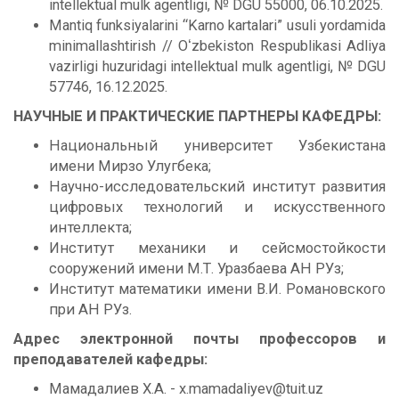
intellektual mulk agentligi, № DGU 55000, 06.10.2025.
Mantiq funksiyalarini “Karno kartalari” usuli yordamida
minimallashtirish // Oʻzbekiston Respublikasi Adliya
vazirligi huzuridagi intellektual mulk agentligi, № DGU
57746, 16.12.2025.
НАУЧНЫЕ И ПРАКТИЧЕСКИЕ ПАРТНЕРЫ КАФЕДРЫ:
Национальный университет Узбекистана
имени Мирзо Улугбека;
Научно-исследовательский институт развития
цифровых технологий и искусственного
интеллекта;
Институт механики и сейсмостойкости
сооружений имени М.Т. Уразбаева АН РУз;
Институт математики имени В.И. Романовского
при АН РУз.
Адрес электронной почты профессоров и
преподавателей кафедры:
Мамадалиев Х.А. - x.mamadaliyev@tuit.uz