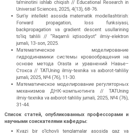
ta’minotini ishlab chiqish // Educational Research in
Universal Sciences, 2025, 4(13), 68-76.
Sun’iy intellekt asosida matematik modellashtirish:
Forward propagation, loss funksiyasi,
backpropagation va gradient descent usullarining
to‘liq tahlili // “Raqamli iqtisodiyot” ilmiy-elektron
jurnali, 13-son, 2025.
Математическое моделирование
гидродинамики системы кровообращения на
основе метода Orasta и уравнений Навье–
Стокса // TATUning ilmiy-texnika va axborot-tahliliy
jurnali, 2025, №4 (76), 11-30.
Математическое моделирование регуляторных
механизмов ДНК-компьютинга // TATUning
ilmiy-texnika va axborot-tahliliy jurnali, 2025, №4 (76),
31-44.
Список статей, опубликованных профессорами и
научными соискателями кафедры:
Kvazi bir o‘lchovli tenglamalar asosida gaz va