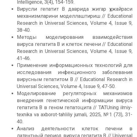
Intelligence, 3(4), 154-159.
Вирусли гепатит B даврида жигар ҳужайраси
механизмларини моделлаштириш // Educational
Research in Universal Sciences, Volume 4, Issue 9,
38-40.
Методы моделирования взаимодействия
вируса гепатита B и клеток печени // Educational
Research in Universal Sciences, Volume 4, Issue 9,
41-46.
Применение информационных технологий для
исследования инфекционного заболевания
вирусным гепатитом B // Educational Research in
Universal Sciences, Volume 4, Issue 9, 47-50.
Моделирование регуляторных механизмов
внедрения генетической информации вируса
гепатита B в геном гепатоцита // TATUning ilmiy-
texnika va axborot-tahliliy jurnali, 2025, №1 (73), 31-
40.
Анализ деятельности клеток печени в
латентный период вируса гепатита B // Universal