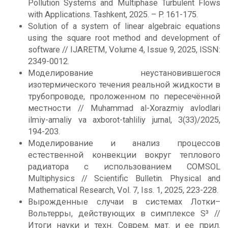
Pollution Systems and Multiphase Turbulent Flows
with Applications. Tashkent, 2025. – P. 161-175.
Solution of a system of linear algebraic equations
using the square root method and development of
software // IJARETM, Volume 4, Issue 9, 2025, ISSN:
2349-0012.
Моделирование неустановившегося
изотермического течения реальной жидкости в
трубопроводе, проложенном по пересечённой
местности // Muhammad al-Xorazmiy avlodlari
ilmiy-amaliy va axborot-tahliliy jurnal, 3(33)/2025,
194-203.
Моделирование и анализ процессов
естественной конвекции вокруг теплового
радиатора с использованием COMSOL
Multiphysics // Scientific Bulletin. Physical and
Mathematical Research, Vol. 7, Iss. 1, 2025, 223-228.
Вырожденные случаи в системах Лотки–
Вольтерры, действующих в симплексе S³ //
Итоги науки и техн. Соврем. мат. и ее прил.