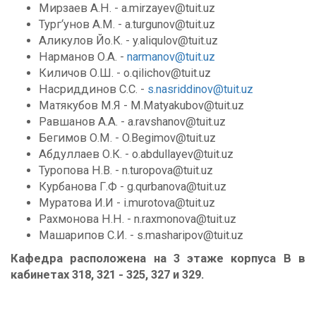
Мирзаев А.Н. - a.mirzayev@tuit.uz
Тург‘унов А.М. - a.turgunov@tuit.uz
Аликулов Йо.К. - y.aliqulov@tuit.uz
Нарманов О.А. -
narmanov@tuit.uz
Киличов О.Ш. - o.qilichov@tuit.uz
Насриддинов С.С. -
s.nasriddinov@tuit.uz
Матякубов М.Я - M.Matyakubov@tuit.uz
Равшанов А.А. - a.ravshanov@tuit.uz
Бегимов О.М. - O.Begimov@tuit.uz
Абдуллаев О.К. - o.abdullayev@tuit.uz
Туропова Н.В. - n.turopova@tuit.uz
Курбанова Г.Ф - g.qurbanova@tuit.uz
Муратова И.И - i.murotova@tuit.uz
Рахмонова Н.Н. - n.raxmonova@tuit.uz
Машарипов С.И. - s.masharipov@tuit.uz
Кафедра расположена на 3 этаже корпуса B в
кабинетах 318, 321 - 325, 327 и 329.