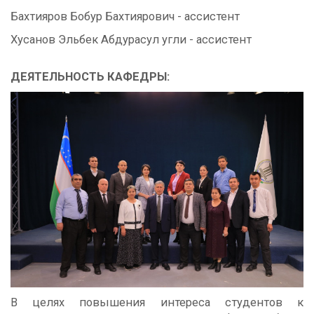
Бахтияров Бобур Бахтиярович - ассистент
Хусанов Эльбек Абдурасул угли - ассистент
ДЕЯТЕЛЬНОСТЬ КАФЕДРЫ:
В целях повышения интереса студентов к