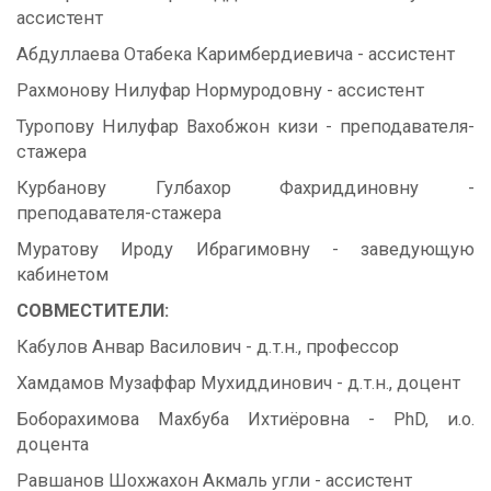
ассистент
Абдуллаева Отабека Каримбердиевича - ассистент
Рахмонову Нилуфар Нормуродовну - ассистент
Туропову Нилуфар Вахобжон кизи - преподавателя-
стажера
Курбанову Гулбахор Фахриддиновну -
преподавателя-стажера
Муратову Ироду Ибрагимовну - заведующую
кабинетом
СОВМЕСТИТЕЛИ:
Кабулов Анвар Василович - д.т.н., профессор
Хамдамов Музаффар Мухиддинович - д.т.н., доцент
Боборахимова Махбуба Ихтиёровна - PhD, и.о.
доцента
Равшанов Шохжахон Акмаль угли - ассистент