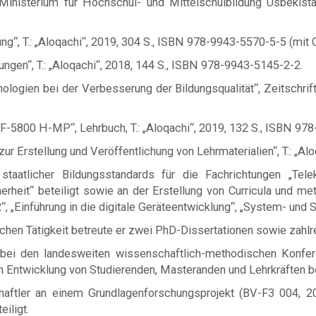
sterium für Hochschul- und Mittelschulbildung Usbekista
gung“, T.: „Aloqachi“, 2019, 304 S., ISBN 978-9943-5570-5-5 (mi
tungen“, T.: „Aloqachi“, 2018, 144 S., ISBN 978-9943-5145-2-2.
chnologien bei der Verbesserung der Bildungsqualität“, Zeitschr
RF-5800 H-MP“, Lehrbuch, T.: „Aloqachi“, 2019, 132 S., ISBN 97
 Erstellung und Veröffentlichung von Lehrmaterialien“, T.: „Alo
tlicher Bildungsstandards für die Fachrichtungen „Telek
erheit“ beteiligt sowie an der Erstellung von Curricula und met
“, „Einführung in die digitale Geräteentwicklung“, „System- und S
n Tätigkeit betreute er zwei PhD-Dissertationen sowie zahlre
 bei den landesweiten wissenschaftlich-methodischen Konfere
n Entwicklung von Studierenden, Masteranden und Lehrkräften bet
ftler an einem Grundlagenforschungsprojekt (BV-F3 004, 20
iligt.