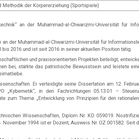
d Methodik der Körpererziehung (Sportspiele)
chnik“ an der Muhammad-al-Chwarizmi-Universität für Info
 an der Muhammad-al-Chwarizmi-Universität für Informationst
bis 2016 und ist seit 2016 in seiner aktuellen Position tätig.
haftlichen und praxisorientierten Projekten beteiligt, entwick
chen bei, stärkte das patriotische Bewusstsein und leistete ei
eimatliebe.
senschaften. Er verteidigte seine Dissertation am 12. Februa
O „Kybernetik“, in den Fachrichtungen 05.13.01 – Steue
räte zum Thema:
„Entwicklung von Prinzipien für den rational
hnischen Wissenschaften, Diplom Nr. KD 059019. Nostrifiz
November 1994 ist er Dozent, Ausweis Nr. OZ 001582. Seit de