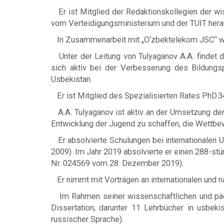
Er ist Mitglied der Redaktionskollegien der wi
vom Verteidigungsministerium und der TUIT her
In Zusammenarbeit mit „O‘zbektelekom JSC“ wurd
Unter der Leitung von Tulyaganov A.A. findet die
sich aktiv bei der Verbesserung des Bildungs
Usbekistan.
Er ist Mitglied des Spezialisierten Rates PhD.3
A.A. Tulyaganov ist aktiv an der Umsetzung der s
Entwicklung der Jugend zu schaffen, die Wettbew
Er absolvierte Schulungen bei internationalen Un
2009). Im Jahr 2019 absolvierte er einen 288-
Nr. 024569 vom 28. Dezember 2019).
Er nimmt mit Vorträgen an internationalen und n
Im Rahmen seiner wissenschaftlichen und pädag
Dissertation, darunter 11 Lehrbücher in usbek
russischer Sprache).