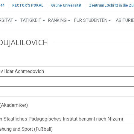
-44
RECTOR’S POKAL
Grüne Universität
Zentrum „Schritt in die Zu
RSITÄT
TÄTIGKEIT
RANKING
FÜR STUDENTEN
ABITURI
DUJALILOVICH
v Ildar Achmedovich
(Akademiker)
r Staatliches Pädagogisches Institut benannt nach Nizami
ehung und Sport (Fußball)