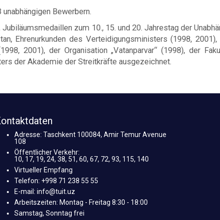
 3 unabhängigen Bewerbern.
Jubiläumsmedaillen zum 10., 15. und 20. Jahrestag der Unabhän
stan, Ehrenurkunden des Verteidigungsministers (1998, 2001)
998, 2001), der Organisation „Vatanparvar“ (1998), der Fakul
ers der Akademie der Streitkräfte ausgezeichnet.
ontaktdaten
Adresse: Taschkent 100084, Amir Temur Avenue
108
Öffentlicher Verkehr:
10, 17, 19, 24, 38, 51, 60, 67, 72, 93, 115, 140
Virtueller Empfang
Telefon: +998 71 238 55 55
E-mail: info@tuit.uz
Arbeitszeiten: Montag - Freitag 8:30 - 18:00
Samstag, Sonntag frei