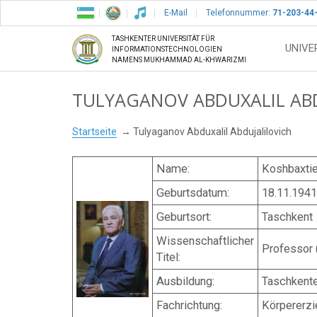
E-Mail
Telefonnummer:
71-203-44
TASHKENTER UNIVERSITÄT FÜR
UNIVE
INFORMATIONSTECHNOLOGIEN
NAMENS MUKHAMMAD AL-KHWARIZMI
TULYAGANOV АBDUXALIL АB
Startseite
Tulyaganov Аbduxalil Аbdujalilovich
Name:
Koshbaxtie
Geburtsdatum:
18.11.1941
Geburtsort:
Taschkent
Wissenschaftlicher
Professor 
Titel:
Ausbildung:
Taschkente
Fachrichtung:
Körpererzi