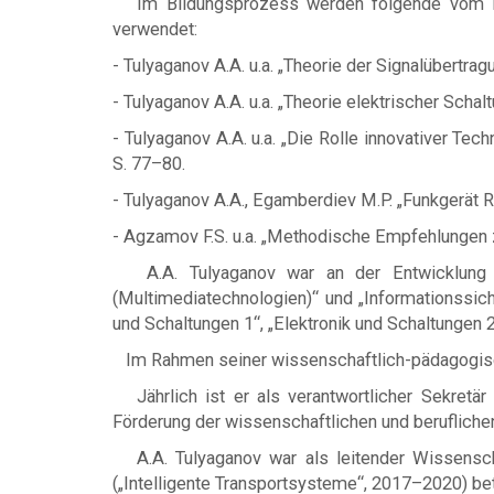
Im Bildungsprozess werden folgende vom Mini
verwendet:
- Tulyaganov A.A. u.a. „Theorie der Signalübertra
- Tulyaganov A.A. u.a. „Theorie elektrischer Schal
- Tulyaganov A.A. u.a. „Die Rolle innovativer Te
S. 77–80.
- Tulyaganov A.A., Egamberdiev M.P. „Funkgerät 
- Agzamov F.S. u.a. „Methodische Empfehlungen zur
A.A. Tulyaganov war an der Entwicklung staa
(Multimediatechnologien)“ und „Informationssich
und Schaltungen 1“, „Elektronik und Schaltungen 2
Im Rahmen seiner wissenschaftlich-pädagogische
Jährlich ist er als verantwortlicher Sekretär
Förderung der wissenschaftlichen und berufliche
A.A. Tulyaganov war als leitender Wissenscha
(„Intelligente Transportsysteme“, 2017–2020) bete