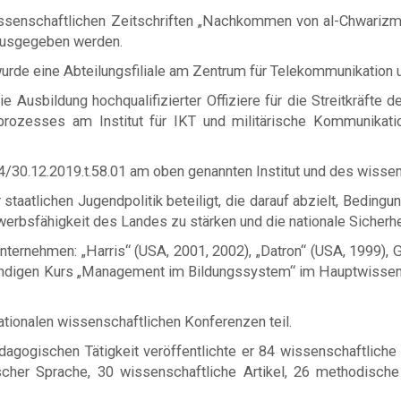
ssenschaftlichen Zeitschriften „Nachkommen von al-Chwarizmi
ausgegeben werden.
e eine Abteilungsfiliale am Zentrum für Telekommunikation un
 Ausbildung hochqualifizierter Offiziere für die Streitkräfte 
prozesses am Institut für IKT und militärische Kommunikati
4/30.12.2019.t.58.01 am oben genannten Institut und des wisse
taatlichen Jugendpolitik beteiligt, die darauf abzielt, Bedingu
erbsfähigkeit des Landes zu stärken und die nationale Sicherhe
ternehmen: „Harris“ (USA, 2001, 2002), „Datron“ (USA, 1999), Ge
stündigen Kurs „Management im Bildungssystem“ im Hauptwissen
ationalen wissenschaftlichen Konferenzen teil.
ogischen Tätigkeit veröffentlichte er 84 wissenschaftliche A
ischer Sprache, 30 wissenschaftliche Artikel, 26 methodisc