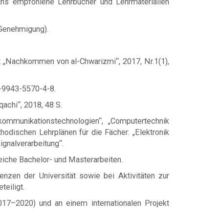
ns empfohlene Lehrbücher und Lehrmaterialien
t Genehmigung).
ift „Nachkommen von al-Chwarizmi“, 2017, Nr.1(1),
8-9943-5570-4-8.
qachi“, 2018, 48 S.
ommunikationstechnologien“, „Computertechnik
hodischen Lehrplänen für die Fächer: „Elektronik
ignalverarbeitung“.
iche Bachelor- und Masterarbeiten.
nzen der Universität sowie bei Aktivitäten zur
eiligt.
17–2020) und an einem internationalen Projekt