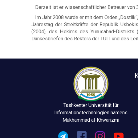
Derzeit ist er wissenschaftlicher Betreuer von
Im Jahr 2008 wurde er mit dem Orden „Dostlik“, 
Jahrestag der Streitkräfte der Republik Usbeki
(2004), des Hokims des Yunusabad-Distrikts (1
Dankesbriefen des Rektors der TUIT und des Leit
K
Tashkenter Universität für
Informationstechnologien namens
Mukhammad al-Khwarizmi