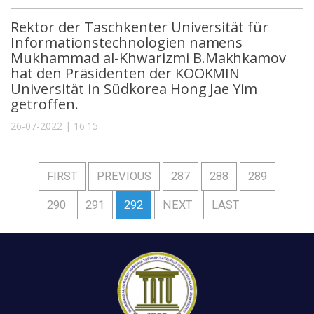
Rektor der Taschkenter Universität für
Informationstechnologien namens
Mukhammad al-Khwarizmi B.Makhkamov
hat den Präsidenten der KOOKMIN
Universität in Südkorea Hong Jae Yim
getroffen.
26-07-2022 | 16:15
FIRST
PREVIOUS
287
288
289
290
291
292
NEXT
LAST