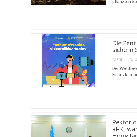
pflanzten Se
Die Zent
sichern 
Menu | 26-0
Der Wettbewe
Finanzkompet
Rektor 
al-Khwa
Hong Jae