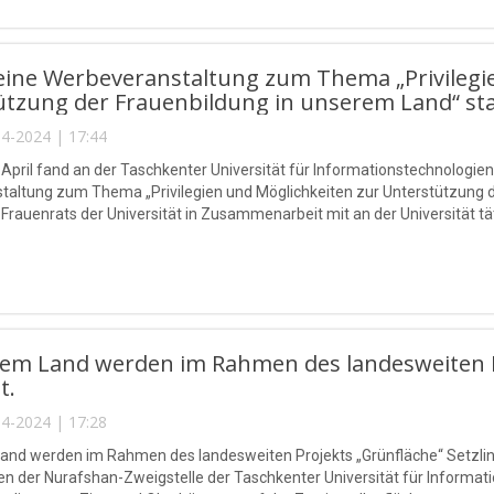
eine Werbeveranstaltung zum Thema „Privilegi
tzung der Frauenbildung in unserem Land“ sta
4-2024 | 17:44
 April fand an der Taschkenter Universität für Informationstechnolo
altung zum Thema „Privilegien und Möglichkeiten zur Unterstützung de
es Frauenrats der Universität in Zusammenarbeit mit an der Universität t
rem Land werden im Rahmen des landesweiten Pr
t.
4-2024 | 17:28
and werden im Rahmen des landesweiten Projekts „Grünfläche“ Setzlinge
en der Nurafshan-Zweigstelle der Taschkenter Universität für Infor