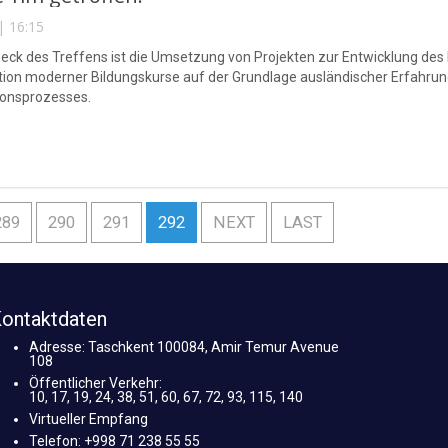
| 16:15
ck des Treffens ist die Umsetzung von Projekten zur Entwicklung des
tion moderner Bildungskurse auf der Grundlage ausländischer Erfahrung
ionsprozesses.
289
290
291
292
NEXT
LAST
ontaktdaten
Adresse: Taschkent 100084, Amir Temur Avenue
108
Öffentlicher Verkehr:
10, 17, 19, 24, 38, 51, 60, 67, 72, 93, 115, 140
Virtueller Empfang
Telefon: +998 71 238 55 55