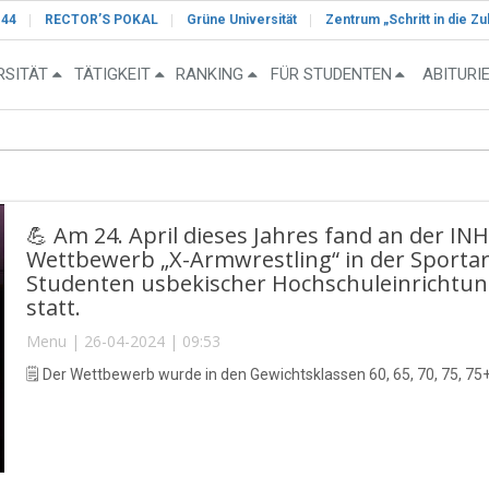
-44
RECTOR’S POKAL
Grüne Universität
Zentrum „Schritt in die Zu
RSITÄT
TÄTIGKEIT
RANKING
FÜR STUDENTEN
ABITURI
💪 Am 24. April dieses Jahres fand an der IN
Wettbewerb „X-Armwrestling“ in der Sporta
Studenten usbekischer Hochschuleinrichtu
statt.
Menu | 26-04-2024 | 09:53
🗒 Der Wettbewerb wurde in den Gewichtsklassen 60, 65, 70, 75, 75