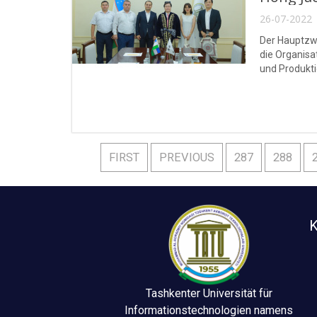
26-07-2022 
Der Hauptzwe
die Organisa
und Produkt
FIRST
PREVIOUS
287
288
K
Tashkenter Universität für
Informationstechnologien namens