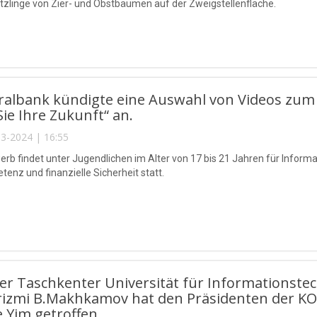
tzlinge von Zier- und Obstbäumen auf der Zweigstellenfläche.
ralbank kündigte eine Auswahl von Videos zum
Sie Ihre Zukunft“ an.
3-2024 | 16:55
rb findet unter Jugendlichen im Alter von 17 bis 21 Jahren für Inform
enz und finanzielle Sicherheit statt.
der Taschkenter Universität für Information
rizmi B.Makhkamov hat den Präsidenten der KO
 Yim getroffen.