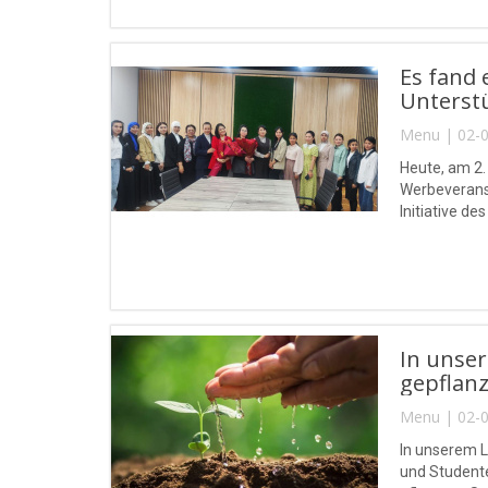
Es fand 
Unterstü
Menu | 02-0
Heute, am 2.
Werbeveranst
Initiative d
In unse
gepflanz
Menu | 02-0
In unserem L
und Student