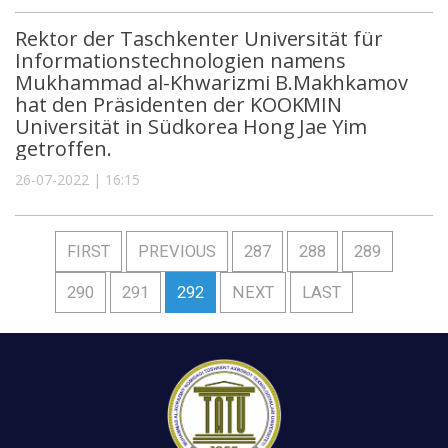
Rektor der Taschkenter Universität für
Informationstechnologien namens
Mukhammad al-Khwarizmi B.Makhkamov
hat den Präsidenten der KOOKMIN
Universität in Südkorea Hong Jae Yim
getroffen.
26-07-2022 | 16:15
FIRST
PREVIOUS
287
288
289
290
291
292
NEXT
LAST