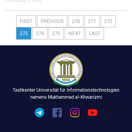
17-09-2022 | 10:02
FIRST
PREVIOUS
270
271
272
273
274
275
NEXT
LAST
Tashkenter Universität für Informationstechnologien
namens Mukhammad al-Khwarizmi