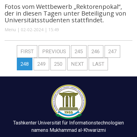
Fotos vom Wettbewerb „Rektorenpokal“,
der in diesen Tagen unter Beteiligung von
Universitätsstudenten stattfindet.
Menu | 02-02-2024 | 15:49
FIRST
PREVIOUS
245
246
247
248
249
250
NEXT
LAST
Tashkenter Universität für Informationstechnologien
namens Mukhammad al-Khwarizmi