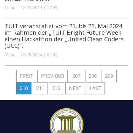
Menu | 22-05-2024 | 17:49
TUIT veranstaltet vom 21. bis 23. Mai 2024
im Rahmen der „TUIT Bright Future Week“
einen Hackathon der „United Clean Coders
(UCC)“.
Menu | 22-05-2024 | 09:42
FIRST
PREVIOUS
207
208
209
210
211
212
NEXT
LAST