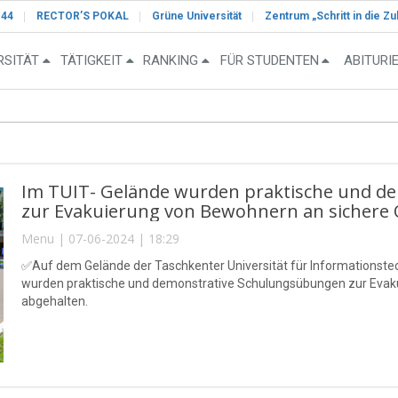
-44
RECTOR’S POKAL
Grüne Universität
Zentrum „Schritt in die Zu
RSITÄT
TÄTIGKEIT
RANKING
FÜR STUDENTEN
ABITURI
Im TUIT- Gelände wurden praktische und d
zur Evakuierung von Bewohnern an sichere O
Menu | 07-06-2024 | 18:29
✅Auf dem Gelände der Taschkenter Universität für Information
wurden praktische und demonstrative Schulungsübungen zur Evaku
abgehalten.