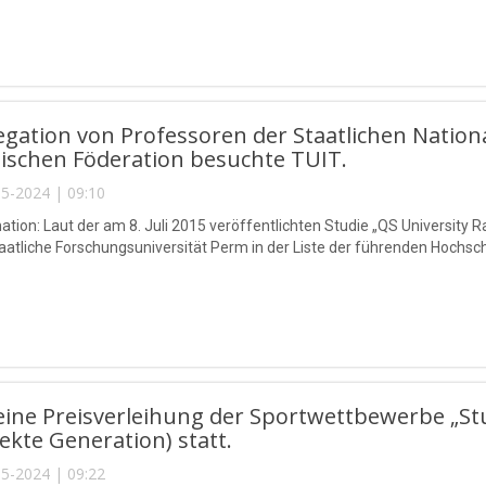
egation von Professoren der Staatlichen Natio
ischen Föderation besuchte TUIT.
5-2024 | 09:10
ation: Laut der am 8. Juli 2015 veröffentlichten Studie „QS University R
taatliche Forschungsuniversität Perm in der Liste der führenden Hochsc
eine Preisverleihung der Sportwettbewerbe „St
fekte Generation) statt.
5-2024 | 09:22