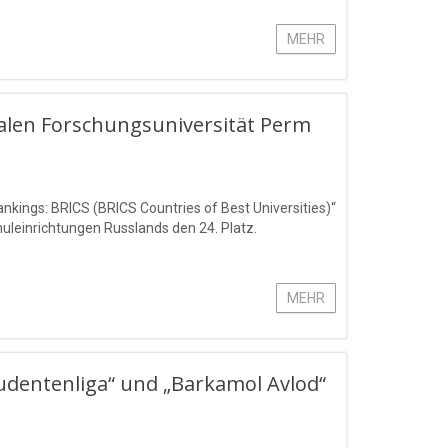
MEHR
nalen Forschungsuniversität Perm
ankings: BRICS (BRICS Countries of Best Universities)“
huleinrichtungen Russlands den 24. Platz.
MEHR
udentenliga“ und „Barkamol Avlod“