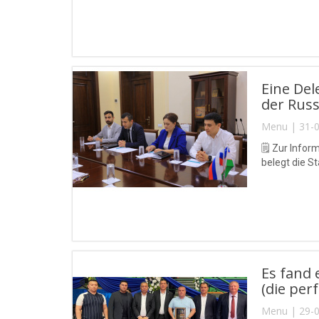
Eine Del
der Russ
Menu | 31-0
🗒 Zur Inform
belegt die S
Es fand 
(die per
Menu | 29-0