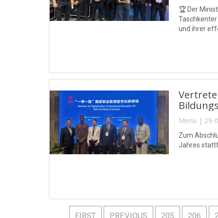
🏆 Der Minis
Taschkenter
und ihrer ef
ausgezeichne
Vertrete
Bildungs
Menu | 29-0
Zum Abschlu
Jahres stattf
FIRST
PREVIOUS
205
206