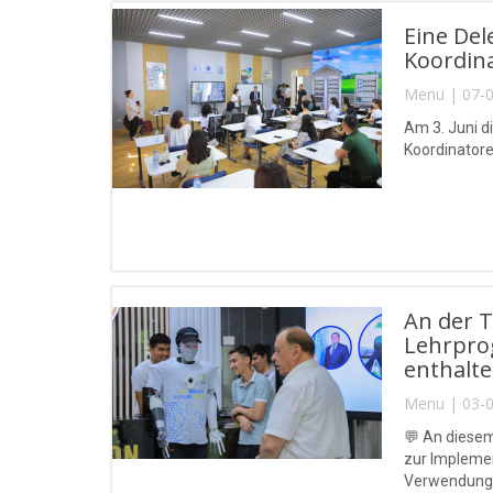
Eine Del
Koordin
Menu | 07-0
Am 3. Juni d
Koordinator
An der 
Lehrprog
enthalte
Menu | 03-0
💬 An diesem
zur Implemen
Verwendung k