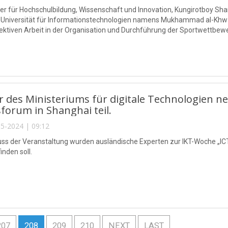
ter für Hochschulbildung, Wissenschaft und Innovation, Kungirotboy S
 Universität für Informationstechnologien namens Mukhammad al-Khwa
fektiven Arbeit in der Organisation und Durchführung der Sportwettbe
t und bedankte sich bei den Organisatoren des Wettbewerbs.
r des Ministeriums für digitale Technologien 
forum in Shanghai teil.
5-2024 | 09:12
ss der Veranstaltung wurden ausländische Experten zur IKT-Woche „IC
inden soll.
207
208
209
210
NEXT
LAST