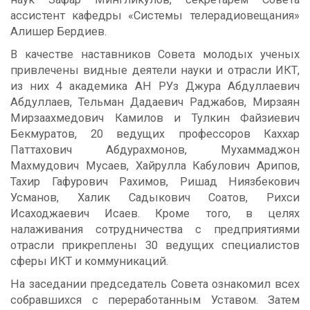
ассистент кафедры «Системы телерадиовещания»
Алишер Бердиев.
В качестве наставников Совета молодых ученых
привлечены видные деятели науки и отрасли ИКТ,
из них 4 академика АН РУз Джура Абдуллаевич
Абдуллаев, Тельман Дадаевич Раджабов, Мирзаян
Мирзаахмедович Камилов и Тулкин Файзиевич
Бекмуратов, 20 ведущих профессоров Каxxар
Паттаxович Абдураxмонов, Муxаммаджон
Маxмудович Мусаев, Xайрулла Кабулович Арипов,
Таxир Гафурович Раxимов, Ришад Ниязбекович
Усманов, Xалик Садыкович Соатов, Риxси
Исаxоджаевич Исаев. Кроме того, в целях
налаживания сотрудничества с предприятиями
отрасли прикреплены 30 ведущих специалистов
сферы ИКТ и коммуникаций.
На заседании председатель Совета ознакомил всех
собравшихся с переработанным Уставом. Затем