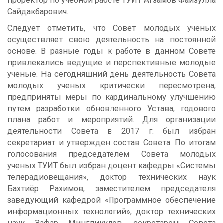
проректор по учебной работе ТУИТ Агзамов Файзулла
Сайдакбарович.
Следует отметить, что Совет молодых ученых
осуществляет свою деятельность на постоянной
основе. В разные годы к работе в данном Совете
привлекались ведущие и перспективные молодые
ученые. На сегодняшний день деятельность Совета
молодых ученых критически пересмотрена,
предприняты меры по кардинальному улучшению
путем разработки обновленного Устава, годового
плана работ и мероприятий. Для организации
деятельности Совета в 2017 г. был избран
секретариат и утвержден состав Совета. По итогам
голосования председателем Совета молодых
ученых ТУИТ был избран доцент кафедры «Системы
телерадиовещания», доктор технических наук
Бахтиёр Рахимов, заместителем председателя
заведующий кафедрой «Программное обеспечение
информационных технологий», доктор технических
наук Зафар Мингликулов, секретарем Совета