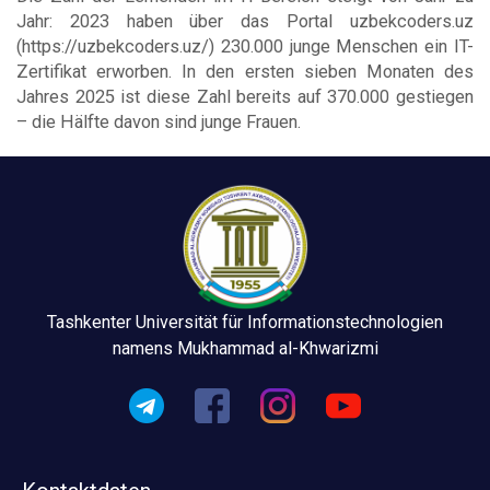
Jahr: 2023 haben über das Portal uzbekcoders.uz
(https://uzbekcoders.uz/) 230.000 junge Menschen ein IT-
Zertifikat erworben. In den ersten sieben Monaten des
Jahres 2025 ist diese Zahl bereits auf 370.000 gestiegen
– die Hälfte davon sind junge Frauen.
Tashkenter Universität für Informationstechnologien
namens Mukhammad al-Khwarizmi