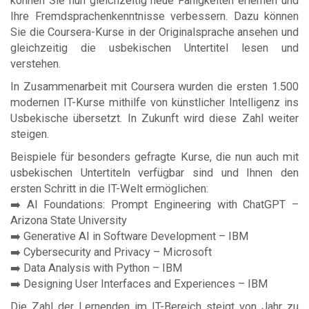
können Sie nun gleichzeitig neue Fähigkeiten erlernen und
Ihre Fremdsprachenkenntnisse verbessern. Dazu können
Sie die Coursera-Kurse in der Originalsprache ansehen und
gleichzeitig die usbekischen Untertitel lesen und
verstehen.
In Zusammenarbeit mit Coursera wurden die ersten 1.500
modernen IT-Kurse mithilfe von künstlicher Intelligenz ins
Usbekische übersetzt. In Zukunft wird diese Zahl weiter
steigen.
Beispiele für besonders gefragte Kurse, die nun auch mit
usbekischen Untertiteln verfügbar sind und Ihnen den
ersten Schritt in die IT-Welt ermöglichen:
➡️ AI Foundations: Prompt Engineering with ChatGPT –
Arizona State University
➡️ Generative AI in Software Development – IBM
➡️ Cybersecurity and Privacy – Microsoft
➡️ Data Analysis with Python – IBM
➡️ Designing User Interfaces and Experiences – IBM
Die Zahl der Lernenden im IT-Bereich steigt von Jahr zu