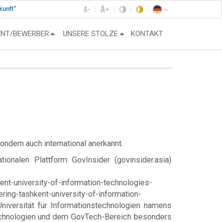
kunft“
ENT/BEWERBER
UNSERE STOLZE
KONTAKT
ndern auch international anerkannt.
nalen Plattform GovInsider (govinsider.asia)
ent-university-of-information-technologies-
ring-tashkent-university-of-information-
Universität für Informationstechnologien namens
Technologien und dem GovTech-Bereich besonders