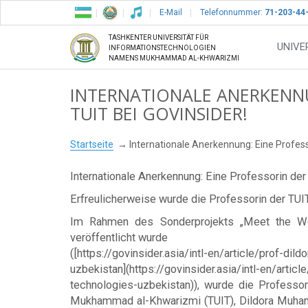
E-Mail
Telefonnummer:
71-203-44
TASHKENTER UNIVERSITÄT FÜR
UNIVE
INFORMATIONSTECHNOLOGIEN
NAMENS MUKHAMMAD AL-KHWARIZMI
INTERNATIONALE ANERKENNU
TUIT BEI GOVINSIDER!
Startseite
Internationale Anerkennung: Eine Profess
Internationale Anerkennung: Eine Professorin der
Erfreulicherweise wurde die Professorin der TUIT
Im Rahmen des Sonderprojekts „Meet the Wome
veröffentlicht wurde
([https://govinsider.asia/intl-en/article/prof-
uzbekistan](https://govinsider.asia/intl-en/art
technologies-uzbekistan)), wurde die Professor
Mukhammad al-Khwarizmi (TUIT), Dildora Muhame