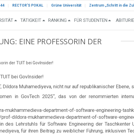
-44
RECTOR’S POKAL
Grüne Universität
Zentrum „Schritt in die Zu
RSITÄT
TÄTIGKEIT
RANKING
FÜR STUDENTEN
ABITURI
NG: EINE PROFESSORIN DER
orin der TUIT bei GovInsider!
 TUIT bei GovInsider!
, Dildora Muhamediyeva, nicht nur auf republikanischer Ebene, so
n in GovTech 2025“, das von der renommierten internatio
dildora-mukhammedieva-department-of-software-engineering-tashk
icle/prof-dildora-mukhammedieva-department-of-software-enginee
in des Lehrstuhls für Software Engineering der Taschkenter 
diyeva, für ihren Beitrag zu weiblicher Führung, inklusiven 