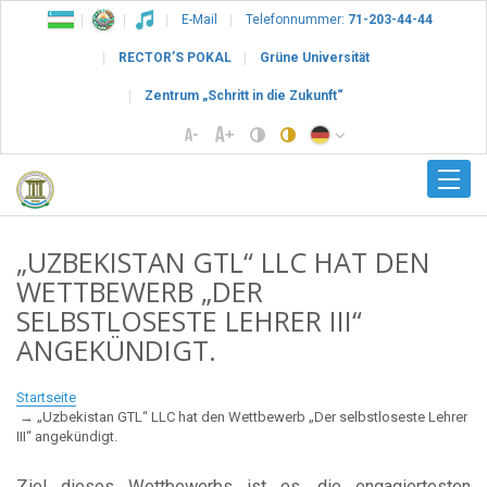
E-Mail
Telefonnummer:
71-203-44-44
RECTOR’S POKAL
Grüne Universität
Zentrum „Schritt in die Zukunft“
„UZBEKISTAN GTL“ LLC HAT DEN
WETTBEWERB „DER
SELBSTLOSESTE LEHRER III“
ANGEKÜNDIGT.
Startseite
„Uzbekistan GTL“ LLC hat den Wettbewerb „Der selbstloseste Lehrer
III“ angekündigt.
Ziel dieses Wettbewerbs ist es, die engagiertesten