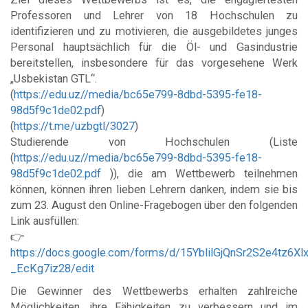
Professoren und Lehrer von 18 Hochschulen zu
identifizieren und zu motivieren, die ausgebildetes junges
Personal hauptsächlich für die Öl- und Gasindustrie
bereitstellen, insbesondere für das vorgesehene Werk
„Usbekistan GTL“.
(
https://edu.uz//media/bc65e799-8dbd-5395-fe18-
98d5f9c1de02.pdf
)
(
https://t.me/uzbgtl/3027
)
Studierende von Hochschulen (Liste
(
https://edu.uz//media/bc65e799-8dbd-5395-fe18-
98d5f9c1de02.pdf
)), die am Wettbewerb teilnehmen
können, können ihren lieben Lehrern danken, indem sie bis
zum 23. August den Online-Fragebogen über den folgenden
Link ausfüllen:
👉
https://docs.google.com/forms/d/15YblilGjQnSr2S2e4tz6Xl
_EcKg7iz28/edit
Die Gewinner des Wettbewerbs erhalten zahlreiche
Möglichkeiten, ihre Fähigkeiten zu verbessern und im