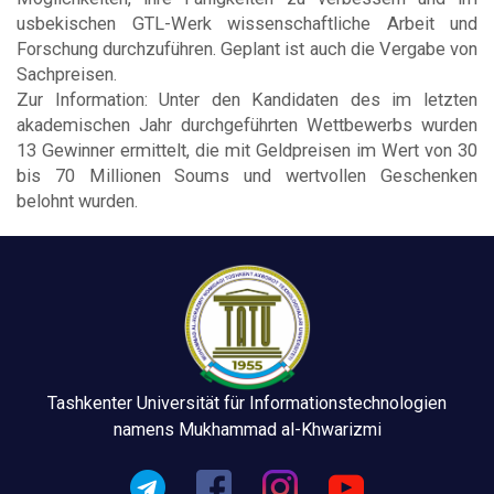
usbekischen GTL-Werk wissenschaftliche Arbeit und
Forschung durchzuführen. Geplant ist auch die Vergabe von
Sachpreisen.
Zur Information: Unter den Kandidaten des im letzten
akademischen Jahr durchgeführten Wettbewerbs wurden
13 Gewinner ermittelt, die mit Geldpreisen im Wert von 30
bis 70 Millionen Soums und wertvollen Geschenken
belohnt wurden.
Tashkenter Universität für Informationstechnologien
namens Mukhammad al-Khwarizmi