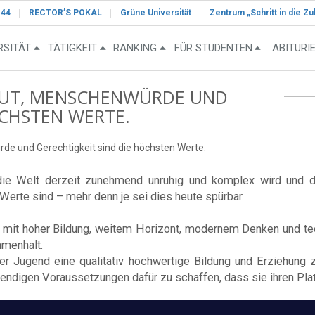
-44
RECTOR’S POKAL
Grüne Universität
Zentrum „Schritt in die Zu
RSITÄT
TÄTIGKEIT
RANKING
FÜR STUDENTEN
ABITURI
 GUT, MENSCHENWÜRDE UND
ÖCHSTEN WERTE.
rde und Gerechtigkeit sind die höchsten Werte.
die Welt derzeit zunehmend unruhig und komplex wird und d
erte sind – mehr denn je sei dies heute spürbar.
n mit hoher Bildung, weitem Horizont, modernem Denken und te
mmenhalt.
der Jugend eine qualitativ hochwertige Bildung und Erziehun
ndigen Voraussetzungen dafür zu schaffen, dass sie ihren Plat