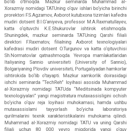
bo‘lib o‘tmoqda. Mazkur seminarda Muhammad al-
Xorazmiy nomidagi TATUning o‘quv ishlari bo‘yicha birinchi
prorektori F.S.Agzamov, Axborot kutubxona tizimlari kafedra
mudiri dotsent B.I.G‘aniyeva, professor M.A.Raxmatullayev,
katta o‘qituvchi K.E.Shukurovlar ishtirok etishmoqda.
Shuningdek, mazkur seminarda TATUning Qarshi filiali
direktori F.Raxmatov, filialning Axborot texnologiyalari
kafedrasi mudiri dotsent O.Turgunov va katta o‘qituvchisi
Sh.Normatovlar qatnashmoqda. Yevropa mamlakatlaridan
Italiyaning Sannio universiteti (University of Sannio),
Bolgariyaning Plovdiv universiteti, Portugaliyadan hamkorlar
ishtirokida bo‘lib o‘tayapti. Mazkur xamkorlik doirasidagi
ishchi seminarda “TechReh” loyihasi asosida Muhammad
al-Xorazmiy nomidagi TATUda “Meditsinada kompyuter
texnologiyalari” yangi magistratura mutaxassisligini ochish
bo‘yicha o‘quv reja loyihasi muhokamasi, hamda ushbu
mutaxassislarni tayyorlash bo‘yicha laboratoriya
qurilmalarini texnik xarakteristikalarini muhokama qilindi.
Muhammad al-Xorazmiy nomidagi TATU va uning Qarshi
filiali uchun 80 000 yevro miqdorida yangi o‘quv