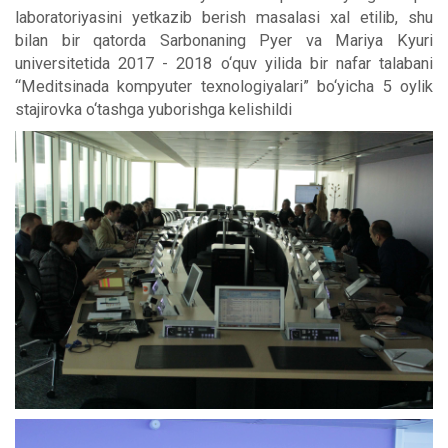
laboratoriyasini yetkazib berish masalasi xal etilib, shu
bilan bir qatorda Sarbonaning Pyer va Mariya Kyuri
universitetida 2017 - 2018 o‘quv yilida bir nafar talabani
“Meditsinada kompyuter texnologiyalari” bo‘yicha 5 oylik
stajirovka o‘tashga yuborishga kelishildi