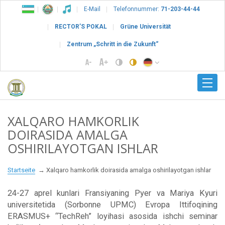
E-Mail
Telefonnummer:
71-203-44-44
RECTOR’S POKAL
Grüne Universität
Zentrum „Schritt in die Zukunft“
XALQARO HAMKORLIK
DOIRASIDA AMALGA
OSHIRILAYOTGAN ISHLAR
Startseite
Xalqaro hamkorlik doirasida amalga oshirilayotgan ishlar
24-27 aprel kunlari Fransiyaning Pyer va Mariya Kyuri
universitetida (Sorbonne UPMC) Evropa Ittifoqining
ERASMUS+ “TechReh” loyihasi asosida ishchi seminar