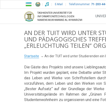
E-Mail
Telefonnummer:
71-203-44
TASHKENTER UNIVERSITÄT FÜR
UNIVE
INFORMATIONSTECHNOLOGIEN
NAMENS MUKHAMMAD AL-KHWARIZMI
AN DER TUIT WIRD UNTER ST
UND PÄDAGOGISCHES TREFFE
„ERLEUCHTUNG TEILEN“ ORG
Startseite
An der TUIT wird unter Studierenden ein l
Die Gäste des Projekts sind unsere Lieblingsau
Im Projekt wurden geplant, eine Debatte unter S
das Leben und Werke von Schriftstellern durch
vorzuführen, dem Leben und den Werken von Sch
„Bester Aufsatz“ auf der Grundlage der Werke v
Universitätsgelände im Rahmen der „Grünen Fl
Studentenwohnheim zu organisieren und eine Fot