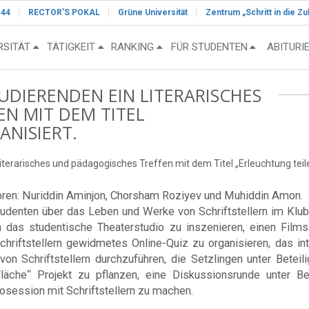
-44
RECTOR’S POKAL
Grüne Universität
Zentrum „Schritt in die Zu
RSITÄT
TÄTIGKEIT
RANKING
FÜR STUDENTEN
ABITURI
UDIERENDEN EIN LITERARISCHES
N MIT DEM TITEL
ANISIERT.
iterarisches und pädagogisches Treffen mit dem Titel „Erleuchtung teile
toren: Nuriddin Aminjon, Chorsham Roziyev und Muhiddin Amon.
tudenten über das Leben und Werke von Schriftstellern im Klu
 das studentische Theaterstudio zu inszenieren, einen Film
riftstellern gewidmetes Online-Quiz zu organisieren, das int
on Schriftstellern durchzuführen, die Setzlingen unter Beteil
äche“ Projekt zu pflanzen, eine Diskussionsrunde unter Bet
osession mit Schriftstellern zu machen.