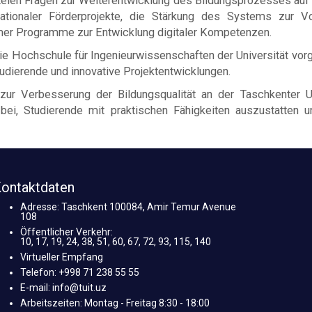
ien Fragen zur Weiterentwicklung des Bildungsprozesses auf 
ationaler Förderprojekte, die Stärkung des Systems zur Vor
mer Programme zur Entwicklung digitaler Kompetenzen.
 Hochschule für Ingenieurwissenschaften der Universität vorg
udierende und innovative Projektentwicklungen.
 zur Verbesserung der Bildungsqualität an der Taschkenter U
i, Studierende mit praktischen Fähigkeiten auszustatten und
ontaktdaten
Adresse: Taschkent 100084, Amir Temur Avenue
108
Öffentlicher Verkehr:
10, 17, 19, 24, 38, 51, 60, 67, 72, 93, 115, 140
Virtueller Empfang
Telefon: +998 71 238 55 55
E-mail: info@tuit.uz
Arbeitszeiten: Montag - Freitag 8:30 - 18:00