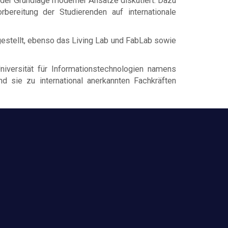
der Grundlage moderner Ansätze diskutiert. Dazu
bereitung der Studierenden auf internationale
estellt, ebenso das Living Lab und FabLab sowie
niversität für Informationstechnologien namens
 sie zu international anerkannten Fachkräften