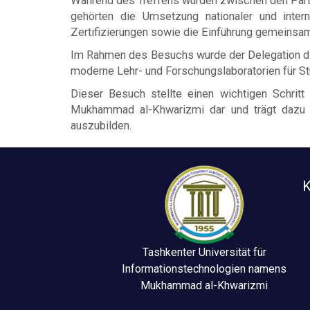
Während des Treffens wurden zwischen den Parte
gehörten die Umsetzung nationaler und intern
Zertifizierungen sowie die Einführung gemeinsa
Im Rahmen des Besuchs wurde der Delegation die
moderne Lehr- und Forschungslaboratorien für St
Dieser Besuch stellte einen wichtigen Schritt
Mukhammad al-Khwarizmi dar und trägt dazu be
auszubilden.
K
Tashkenter Universität für
Informationstechnologien namens
Mukhammad al-Khwarizmi