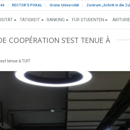
-44
RECTOR’S POKAL
Grüne Universität
Zentrum „Schritt in die Zu
RSITÄT
TÄTIGKEIT
RANKING
FÜR STUDENTEN
ABITURI
E COOPÉRATION S’EST TENUE À
’est tenue à TUIT