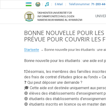
E-Mail
Telefonnummer:
71-203-44
TASHKENTER UNIVERSITÄT FÜR
UNIVE
INFORMATIONSTECHNOLOGIEN
NAMENS MUKHAMMAD AL-KHWARIZMI
BONNE NOUVELLE POUR LES É
PRÉVUE POUR COUVRIR LES F
Startseite
Bonne nouvelle pour les étudiants : une ai
Bonne nouvelle pour les étudiants : une aide est p
❗️Désormais, les membres des familles inscrites
des frais de contrat d’études grâce au fonds « Cah
❓ Qui peut déposer une demande ?
🎓 Cette aide est destinée uniquement aux person
🟢 élèves des établissements d’enseignement pr
🟢 étudiants des établissements d’enseignement 
🟢 étudiants inscrits en licence ou en master d