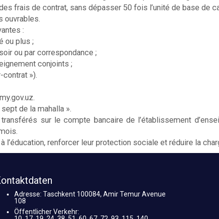
 des frais de contrat, sans dépasser 50 fois l’unité de base de c
s ouvrables.
vantes :
 ou plus ;
 soir ou par correspondance ;
eignement conjoints ;
-contrat »).
my.gov.uz.
sept de la mahalla ».
 transférés sur le compte bancaire de l’établissement d’ens
 mois.
 à l’éducation, renforcer leur protection sociale et réduire la cha
ontaktdaten
Adresse: Taschkent 100084, Amir Temur Avenue
108
Öffentlicher Verkehr:
10, 17, 19, 24, 38, 51, 60, 67, 72, 93, 115, 140