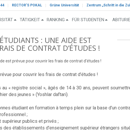
-44
RECTOR’S POKAL
Grüne Universität
Zentrum „Schritt in die Zu
RSITÄT
TÄTIGKEIT
RANKING
FÜR STUDENTEN
ABITURI
TUDIANTS : UNE AIDE EST
RAIS DE CONTRAT D’ÉTUDES !
de est prévue pour couvrir les frais de contrat d’études !
révue pour couvrir les frais de contrat d’études !
 au « registre social », âgés de 14 à 30 ans, peuvent soumettre
ier des jeunes » (Yoshlar daftari).
nes étudiant en formation à temps plein sur la base d’un contra
ofessionnel ;
supérieur publics et privés ;
ans des établissements d’enseignement supérieur étrangers sit