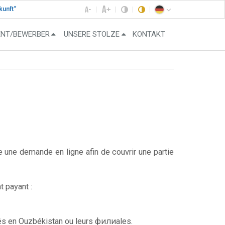
kunft“
ENT/BEWERBER
UNSERE STOLZE
KONTAKT
 une demande en ligne afin de couvrir une partie
t payant :
ués en Ouzbékistan ou leurs филиales.