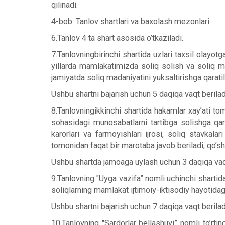
qilinadi.
4-bob. Tanlov shartlari va baxolash mezonlari
6.Tanlov 4 ta shart asosida o’tkaziladi.
7.Tanlovningbirinchi shartida uzlari taxsil olayot
yillarda mamlakatimizda soliq solish va soliq m
jamiyatda soliq madaniyatini yuksaltirishga qaratil
Ushbu shartni bajarish uchun 5 daqiqa vaqt berilad
8.Tanlovningikkinchi shartida hakamlar xay’ati to
sohasidagi munosabatlarni tartibga solishga qar
karorlari va farmoyishlari ijrosi, soliq stavkal
tomonidan faqat bir marotaba javob beriladi, qo’s
Ushbu shartda jamoaga uylash uchun 3 daqiqa vaqt
9.Tanlovning "Uyga vazifa” nomli uchinchi shartida
soliqlarning mamlakat ijtimoiy-iktisodiy hayotidag
Ushbu shartni bajarish uchun 7 daqiqa vaqt berilad
10.Tanlovning "Sardorlar bellashuvi” nomli to’rtin