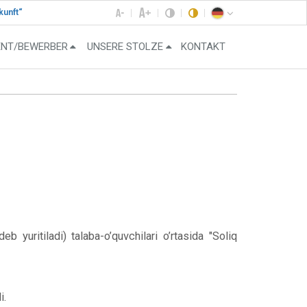
kunft“
ENT/BEWERBER
UNSERE STOLZE
KONTAKT
 yuritiladi) talaba-o’quvchilari o’rtasida "Soliq
i.