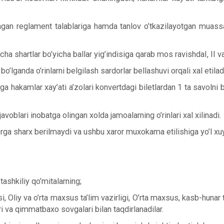
angan reglament talablariga hamda tanlov o’tkazilayotgan muassa
a shartlar bo’yicha ballar yig’indisiga qarab mos ravishdaI, II va 
bo’lganda o’rinlarni belgilash sardorlar bellashuvi orqali xal etilad
ga hakamlar xay’ati a’zolari konvertdagi biletlardan 1 ta savolni b
oblari inobatga olingan xolda jamoalarning o’rinlari xal xilinadi.
rga sharx berilmaydi va ushbu xaror muxokama etilishiga yo’l xu
tashkiliy qo’mitalarning;
i, Oliy va o’rta maxsus ta’lim vazirligi, O’rta maxsus, kasb-hunar 
ri va qimmatbaxo sovgalari bilan taqdirlanadilar.