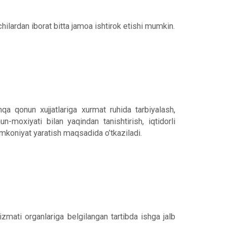
ilardan iborat bitta jamoa ishtirok etishi mumkin.
hqa qonun xujjatlariga xurmat ruhida tarbiyalash,
-moxiyati bilan yaqindan tanishtirish, iqtidorli
n imkoniyat yaratish maqsadida o’tkaziladi.
izmati organlariga belgilangan tartibda ishga jalb