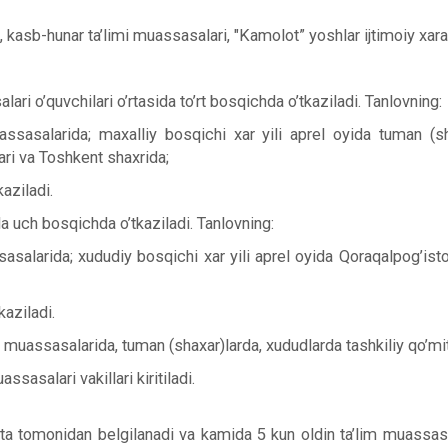
us, kasb-hunar ta’limi muassasalari, "Kamolot” yoshlar ijtimoiy x
ari o’quvchilari o’rtasida to’rt bosqichda o’tkaziladi. Tanlovning:
assasalarida; maxalliy bosqichi xar yili aprel oyida tuman (s
ari va Toshkent shaxrida;
aziladi.
ida uch bosqichda o’tkaziladi. Tanlovning:
sasalarida; xududiy bosqichi xar yili aprel oyida Qoraqalpog’ist
aziladi.
im muassasalarida, tuman (shaxar)larda, xududlarda tashkiliy qo’mita
ssasalari vakillari kiritiladi.
mita tomonidan belgilanadi va kamida 5 kun oldin ta’lim muassas