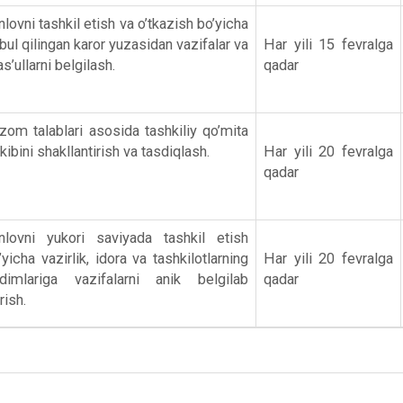
nlovni tashkil etish va o’tkazish bo’yicha
bul qilingan karor yuzasidan vazifalar va
Har yili 15 fevralga
s’ullarni belgilash.
qadar
zom talablari asosida tashkiliy qo’mita
rkibini shakllantirish va tasdiqlash.
Har yili 20 fevralga
qadar
nlovni yukori saviyada tashkil etish
’yicha vazirlik, idora va tashkilotlarning
Har yili 20 fevralga
dimlariga vazifalarni anik belgilab
qadar
rish.