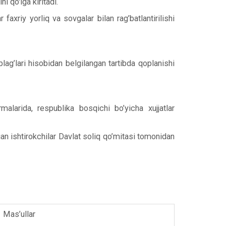
i qo'lga kiritadi.
faxriy yorliq va sovgalar bilan rag’batlantirilishi
lag’lari hisobidan belgilangan tartibda qoplanishi
malarida, respublika bosqichi bo’yicha xujjatlar
gan ishtirokchilar Davlat soliq qo’mitasi tomonidan
Mas’ullar