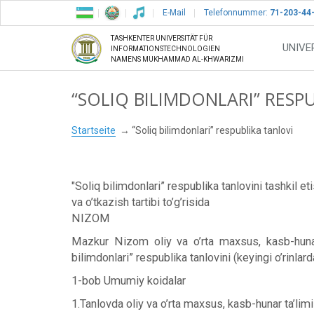
E-Mail
Telefonnummer:
71-203-44
TASHKENTER UNIVERSITÄT FÜR
UNIVE
INFORMATIONSTECHNOLOGIEN
NAMENS MUKHAMMAD AL-KHWARIZMI
“SOLIQ BILIMDONLARI” RESP
Startseite
“Soliq bilimdonlari” respublika tanlovi
"Soliq bilimdonlari” respublika tanlovini tashkil et
va o’tkazish tartibi to’g’risida
NIZOM
Mazkur Nizom oliy va o’rta maxsus, kasb-hunar ta
bilimdonlari” respublika tanlovini (keyingi o’rinlarda
1-bob Umumiy koidalar
1.Tanlovda oliy va o’rta maxsus, kasb-hunar ta’limi