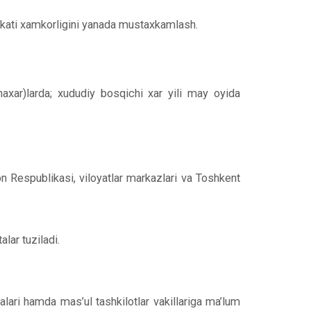
arakati xamkorligini yanada mustaxkamlash.
haxar)larda; xududiy bosqichi xar yili may oyida
on Respublikasi, viloyatlar markazlari va Toshkent
lar tuziladi.
alari hamda mas’ul tashkilotlar vakillariga ma’lum