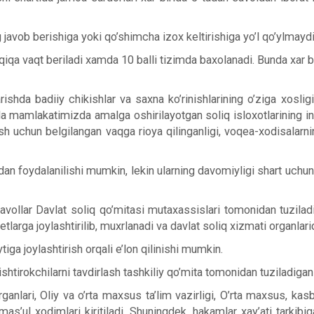
javob berishiga yoki qo’shimcha izox keltirishiga yo’l qo’ylmaydi
a vaqt beriladi xamda 10 balli tizimda baxolanadi. Bunda xar bir sa
rishda badiiy chikishlar va saxna ko’rinishlarining o’ziga xosligi
nida mamlakatimizda amalga oshirilayotgan soliq isloxotlarining 
arish uchun belgilangan vaqga rioya qilinganligi, voqea-xodisala
foydalanilishi mumkin, lekin ularning davomiyligi shart uchun aj
i savollar Davlat soliq qo’mitasi mutaxassislari tomonidan tuzil
tlarga joylashtirilib, muxrlanadi va davlat soliq xizmati organlari
iga joylashtirish orqali e’lon qilinishi mumkin.
ishtirokchilarni tavdirlash tashkiliy qo’mita tomonidan tuziladiga
ganlari, Oliy va o’rta maxsus ta’lim vazirligi, O’rta maxsus, kas
’ul xodimlari kiritiladi. Shuningdek, hakamlar xay’ati tarkibig