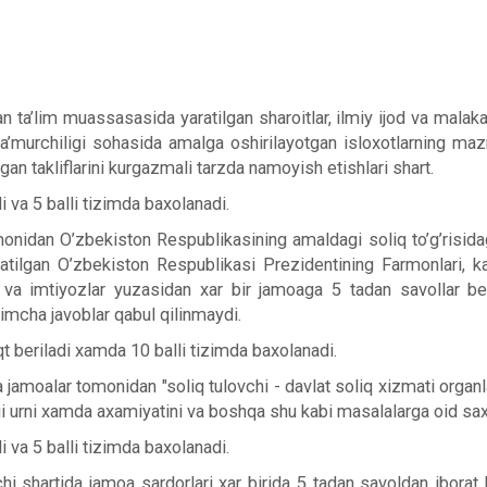
gan ta’lim muassasasida yaratilgan sharoitlar, ilmiy ijod va malak
a’murchiligi sohasida amalga oshirilayotgan isloxotlarning mazm
gan takliflarini kurgazmali tarzda namoyish etishlari shart.
i va 5 balli tizimda baxolanadi.
monidan O’zbekiston Respublikasining amaldagi soliq to’g’risida
atilgan O’zbekiston Respublikasi Prezidentining Farmonlari, ka
ari va imtiyozlar yuzasidan xar bir jamoaga 5 tadan savollar be
himcha javoblar qabul qilinmaydi.
 beriladi xamda 10 balli tizimda baxolanadi.
 jamoalar tomonidan "soliq tulovchi - davlat soliq xizmati organl
i urni xamda axamiyatini va boshqa shu kabi masalalarga oid saxn
i va 5 balli tizimda baxolanadi.
chi shartida jamoa sardorlari xar birida 5 tadan savoldan iborat b