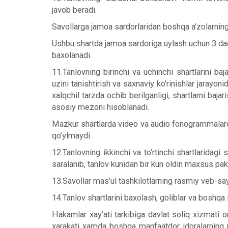
javob beradi.
Savollarga jamoa sardorlaridan boshqa a’zolarning 
Ushbu shartda jamoa sardoriga uylash uchun 3 daqiq
baxolanadi.
11.Tanlovning birinchi va uchinchi shartlarini baja
uzini tanishtirish va saxnaviy ko’rinishlar jarayo
xalqchil tarzda ochib berilganligi, shartlarni baj
asosiy mezoni hisoblanadi.
Mazkur shartlarda video va audio fonogrammalardan 
qo’ylmaydi.
12.Tanlovning ikkinchi va to’rtinchi shartlaridag
saralanib, tanlov kunidan bir kun oldin maxsus pake
13.Savollar mas’ul tashkilotlarning rasmiy veb-sayt
14.Tanlov shartlarini baxolash, goliblar va boshqa 
Hakamlar xay’ati tarkibiga davlat soliq xizmati or
xarakati xamda boshqa manfaatdor idoralarning mas