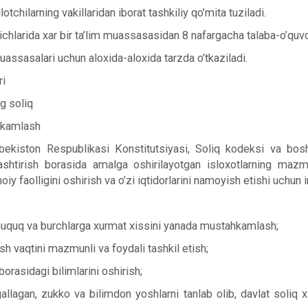
lotchilarning vakillaridan iborat tashkiliy qo’mita tuziladi.
chlarida xar bir ta’lim muassasasidan 8 nafargacha talaba-o’quvch
muassasalari uchun aloxida-aloxida tarzda o’tkaziladi.
ri
ng soliq
axkamlash
O’zbekiston Respublikasi Konstitutsiyasi, Soliq kodeksi va bos
htirish borasida amalga oshirilayotgan isloxotlarning mazmun
moiy faolligini oshirish va o’zi iqtidorlarini namoyish etishi uchu
n huquq va burchlarga xurmat xissini yanada mustahkamlash;
ush vaqtini mazmunli va foydali tashkil etish;
borasidagi bilimlarini oshirish;
allagan, zukko va bilimdon yoshlarni tanlab olib, davlat soliq x