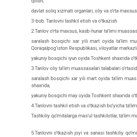
qilish;
davlat soliq xizmati organlari, oliy va o’rta maxs
3-bob. Tanlovni tashkil etish va o’tkazish
2.Tanlov o’rta maxsus, kasb-hunar ta’limi muassasal
saralash bosqichi xar yili mart oyida ta’lim mu
Qoraqalpog’iston Respublikasi, viloyatlar markazl
yakuniy bosqichi iyun oyida Toshkent shaxrida o’tk
3.Tanlov oliy ta’lim muassasalari talabalari o’rtas
saralash bosqichi xar yili mart oyida ta’lim muas
shaxrida;
yakuniy bosqichi may oyida Toshkent shaxrida o’tk
4.Tanlovni tashkil etish va o’tkazish bo’yicha ta’l
Tashkiliy qo’mitalarga mas’ul tashkilotlar, ta’lim mua
5.Tanlovni o’tkazish joyi va sanasi tashkiliy qo’