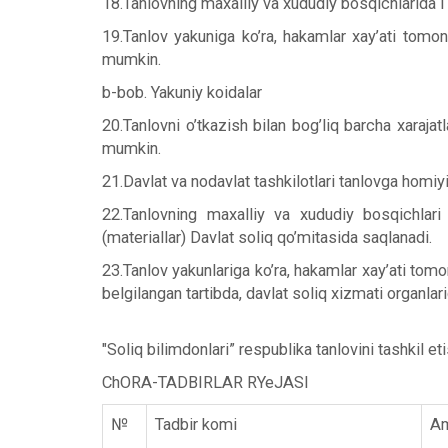
18.Tanlovning maxalliy va xududiy bosqichlarida I o
19.Tanlov yakuniga ko’ra, hakamlar xay’ati tomonid
mumkin.
b-bob. Yakuniy koidalar
20.Tanlovni o’tkazish bilan bog’liq barcha xaraja
mumkin.
21.Davlat va nodavlat tashkilotlari tanlovga homiyi
22.Tanlovning maxalliy va xududiy bosqichlari b
(materiallar) Davlat soliq qo’mitasida saqlanadi.
23.Tanlov yakunlariga ko’ra, hakamlar xay’ati tomo
belgilangan tartibda, davlat soliq xizmati organlar
"Soliq bilimdonlari” respublika tanlovini tashkil e
ChORA-TADBIRLAR RYeJASI
№
Tadbir komi
Am