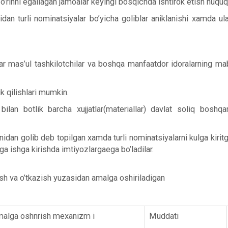
’rinni egallagan jamoalar keyingi bosqichda ishtirok etish huquqin
an turli nominatsiyalar bo’yicha goliblar aniklanishi xamda ular 
tlar mas’ul tashkilotchilar va boshqa manfaatdor idoralarning mab
k qilishlari mumkin.
ilan botlik barcha xujjatlar(materiallar) davlat soliq boshqar
nidan golib deb topilgan xamda turli nominatsiyalarni kulga kirit
iga ishga kirishda imtiyozlargaega bo’ladilar.
tish va o’tkazish yuzasidan amalga oshiriladigan
alga oshnrish mexanizm i
Muddati