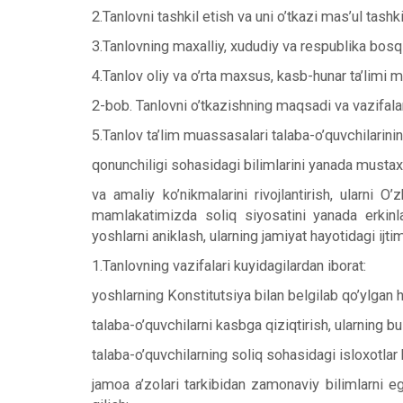
2.Tanlovni tashkil etish va uni o’tkazi mas’ul tashki
3.Tanlovning maxalliy, xududiy va respublika bosqi
4.Tanlov oliy va o’rta maxsus, kasb-hunar ta’limi 
2-bob. Tanlovni o’tkazishning maqsadi va vazifala
5.Tanlov ta’lim muassasalari talaba-o’quvchilarini
qonunchiligi sohasidagi bilimlarini yanada must
va amaliy ko’nikmalarini rivojlantirish, ularni 
mamlakatimizda soliq siyosatini yanada erkinlas
yoshlarni aniklash, ularning jamiyat hayotidagi ijti
1.Tanlovning vazifalari kuyidagilardan iborat:
yoshlarning Konstitutsiya bilan belgilab qo’ylga
talaba-o’quvchilarni kasbga qiziqtirish, ularning b
talaba-o’quvchilarning soliq sohasidagi isloxotlar 
jamoa a’zolari tarkibidan zamonaviy bilimlarni eg