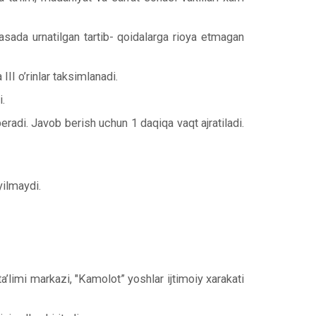
sada urnatilgan tartib- qoidalarga rioya etmagan
III o’rinlar taksimlanadi.
i.
eradi. Javob berish uchun 1 daqiqa vaqt ajratiladi.
yilmaydi.
ta’limi markazi, "Kamolot” yoshlar ijtimoiy xarakati