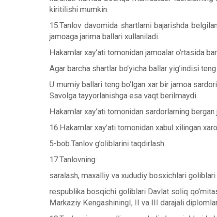
kiritilishi mumkin.
15.Tanlov davomida shartlarni bajarishda belgil
jamoaga jarima ballari xullaniladi.
Hakamlar xay’ati tomonidan jamoalar o’rtasida barch
Agar barcha shartlar bo’yicha ballar yig’indisi teng 
U mumiy ballari teng bo’lgan xar bir jamoa sardori
Savolga tayyorlanishga esa vaqt berilmaydi.
Hakamlar xay’ati tomonidan sardorlarning bergan jav
16.Hakamlar xay’ati tomonidan xabul xilingan xaro
5-bob.Tanlov g’oliblarini taqdirlash
17.Tanlovning:
saralash, maxalliy va xududiy bosxichlari goliblari 
respublika bosqichi goliblari Davlat soliq qo’mitas
Markaziy KengashiningI, II va III darajali diplomla