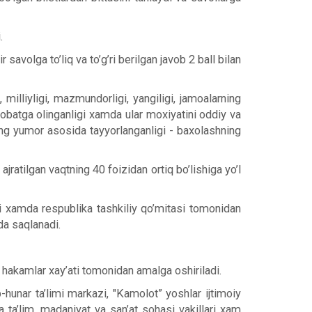
.
volga to’liq va to’g’ri berilgan javob 2 ball bilan
, milliyligi, mazmundorligi, yangiligi, jamoalarning
inobatga olinganligi xamda ular moxiyatini oddiy va
rning yumor asosida tayyorlanganligi - baxolashning
ratilgan vaqtning 40 foizidan ortiq bo’lishiga yo’l
adi xamda respublika tashkiliy qo’mitasi tomonidan
da saqlanadi.
n hakamlar xay’ati tomonidan amalga oshiriladi.
b-hunar ta’limi markazi, "Kamolot” yoshlar ijtimoiy
a ta’lim, madaniyat va san’at sohasi vakillari xam