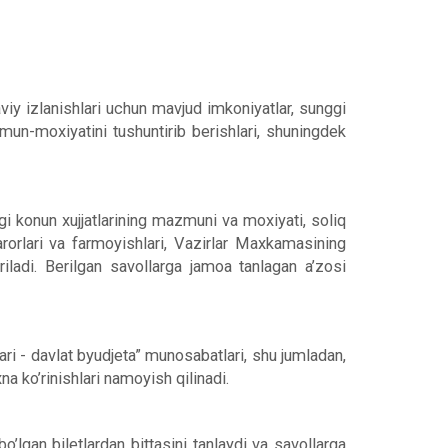
aviy izlanishlari uchun mavjud imkoniyatlar, sunggi
un-moxiyatini tushuntirib berishlari, shuningdek
gi konun xujjatlarining mazmuni va moxiyati, soliq
rorlari va farmoyishlari, Vazirlar Maxkamasining
riladi. Berilgan savollarga jamoa tanlagan a’zosi
ari - davlat byudjeta” munosabatlari, shu jumladan,
a ko’rinishlari namoyish qilinadi.
o’lgan biletlardan bittasini tanlaydi va savollarga