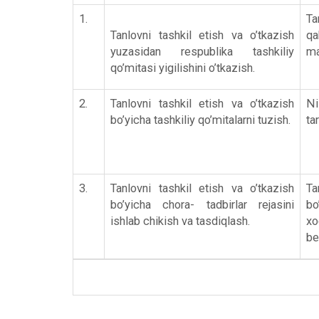
1.
Ta
Tanlovni tashkil etish va o’tkazish
qa
yuzasidan respublika tashkiliy
ma
qo’mitasi yigilishini o’tkazish.
2.
Tanlovni tashkil etish va o’tkazish
Ni
bo’yicha tashkiliy qo’mitalarni tuzish.
ta
3.
Tanlovni tashkil etish va o’tkazish
Ta
bo’yicha chora- tadbirlar rejasini
bo
ishlab chikish va tasdiqlash.
xo
be