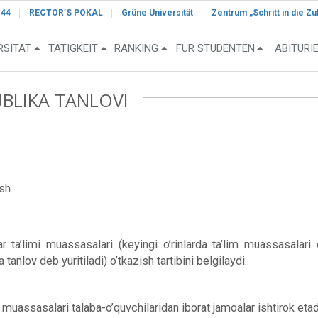
-44
RECTOR’S POKAL
Grüne Universität
Zentrum „Schritt in die Zu
RSITÄT
TÄTIGKEIT
RANKING
FÜR STUDENTEN
ABITURI
UBLIKA TANLOVI
ish
’limi muassasalari (keyingi o’rinlarda ta’lim muassasalari deb
 tanlov deb yuritiladi) o’tkazish tartibini belgilaydi.
 muassasalari talaba-o’quvchilaridan iborat jamoalar ishtirok etad