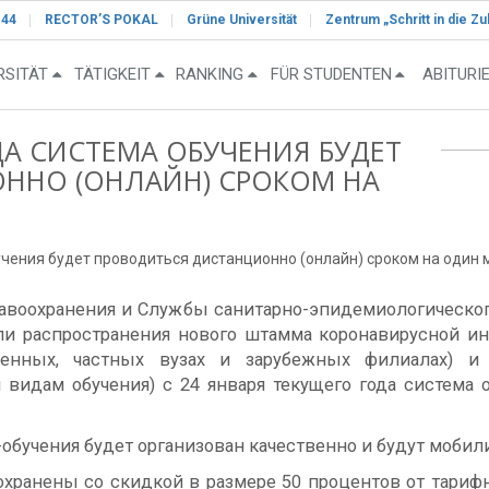
-44
RECTOR’S POKAL
Grüne Universität
Zentrum „Schritt in die Zu
RSITÄT
TÄTIGKEIT
RANKING
FÜR STUDENTEN
ABITURI
ДА СИСТЕМА ОБУЧЕНИЯ БУДЕТ
ННО (ОНЛАЙН) СРОКОМ НА
учения будет проводиться дистанционно (онлайн) сроком на один 
воохранения и Службы санитарно-эпидемиологического
ли распространения нового штамма коронавирусной ин
венных, частных вузах и зарубежных филиалах) и
 видам обучения) с 24 января текущего года система 
н-обучения будет организован качественно и будут моб
ранены со скидкой в размере 50 процентов от тарифной