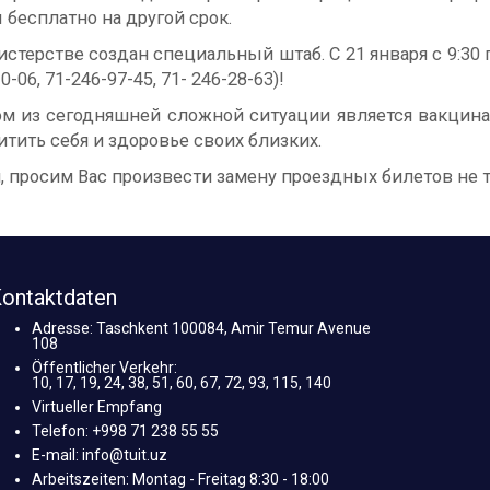
есплатно на другой срок.
истерстве создан специальный штаб. С 21 января с 9:3
06, 71-246-97-45, 71- 246-28-63)!
из сегодняшней сложной ситуации является вакцинац
тить себя и здоровье своих близких.
 просим Вас произвести замену проездных билетов не то
ontaktdaten
Adresse: Taschkent 100084, Amir Temur Avenue
108
Öffentlicher Verkehr:
10, 17, 19, 24, 38, 51, 60, 67, 72, 93, 115, 140
Virtueller Empfang
Telefon: +998 71 238 55 55
E-mail: info@tuit.uz
Arbeitszeiten: Montag - Freitag 8:30 - 18:00