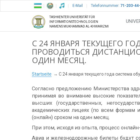
E-Mail
Telefonnummer:
71-203-44
TASHKENTER UNIVERSITÄT FÜR
UNIVE
INFORMATIONSTECHNOLOGIEN
NAMENS MUKHAMMAD AL-KHWARIZMI
С 24 ЯНВАРЯ ТЕКУЩЕГО ГО
ПРОВОДИТЬСЯ ДИСТАНЦИО
ОДИН МЕСЯЦ.
Startseite
С 24 января текущего года система об
Согласно предложению Министерства здра
принимая во внимание высокие показате
высших (государственных, негосударст
академических лицеях (по всем формам и
(онлайн) сроком на один месяц.
При этом, исходя из опыта, процесс онлай
Авиа и железнодорожные билеты будут сох