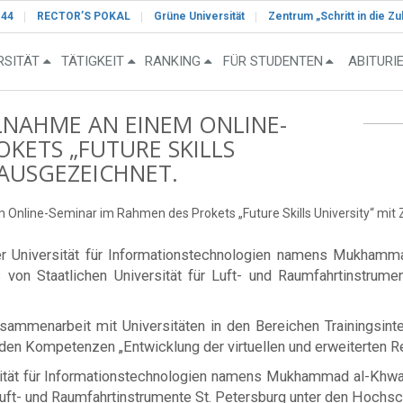
-44
RECTOR’S POKAL
Grüne Universität
Zentrum „Schritt in die Zu
RSITÄT
TÄTIGKEIT
RANKING
FÜR STUDENTEN
ABITURI
LNAHME AN EINEM ONLINE-
KETS „FUTURE SKILLS
 AUSGEZEICHNET.
Online-Seminar im Rahmen des Prokets „Future Skills University“ mit Z
r Universität für Informationstechnologien namens Mukhamma
n Staatlichen Universität für Luft- und Raumfahrtinstrumente
ammenarbeit mit Universitäten in den Bereichen Trainingsint
 den Kompetenzen „Entwicklung der virtuellen und erweiterten R
ität für Informationstechnologien namens Mukhammad al-Khwari
r Luft- und Raumfahrtinstrumente St. Petersburg unter den Hochsc