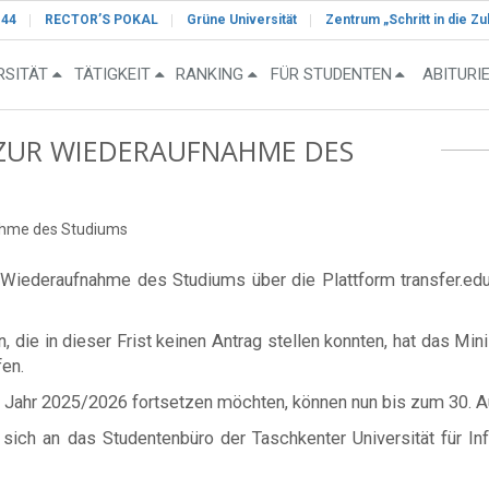
-44
RECTOR’S POKAL
Grüne Universität
Zentrum „Schritt in die Zu
RSITÄT
TÄTIGKEIT
RANKING
FÜR STUDENTEN
ABITURI
 ZUR WIEDERAUFNAHME DES
nahme des Studiums
f Wiederaufnahme des Studiums über die Plattform transfer.ed
, die in dieser Frist keinen Antrag stellen konnten, hat das Mi
fen.
Jahr 2025/2026 fortsetzen möchten, können nun bis zum 30. Aug
 sich an das Studentenbüro der Taschkenter Universität für 