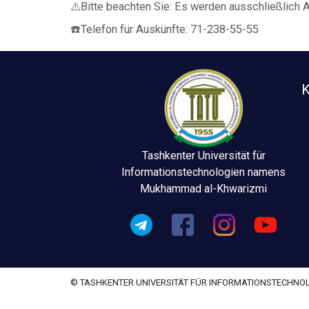
⚠️Bitte beachten Sie: Es werden ausschließlic
☎️Telefon für Auskünfte: 71-238-55-55
K
Tashkenter Universität für
Informationstechnologien namens
Mukhammad al-Khwarizmi
© TASHKENTER UNIVERSITÄT FÜR INFORMATIONSTECHN