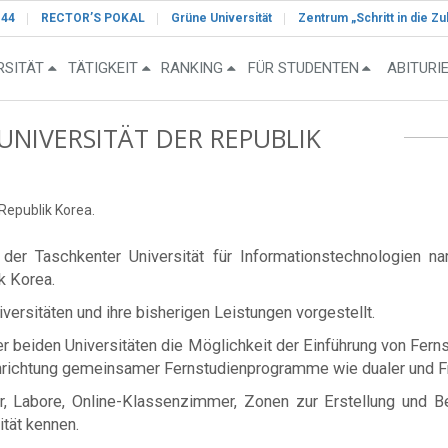
-44
RECTOR’S POKAL
Grüne Universität
Zentrum „Schritt in die Zu
RSITÄT
TÄTIGKEIT
RANKING
FÜR STUDENTEN
ABITURI
UNIVERSITÄT DER REPUBLIK
Republik Korea.
s der Taschkenter Universität für Informationstechnologi
k Korea.
ersitäten und ihre bisherigen Leistungen vorgestellt.
er beiden Universitäten die Möglichkeit der Einführung von Fer
inrichtung gemeinsamer Fernstudienprogramme wie dualer und 
ur, Labore, Online-Klassenzimmer, Zonen zur Erstellung und 
tät kennen.