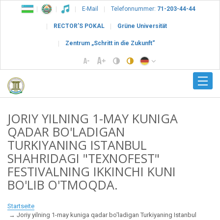
E-Mail
Telefonnummer:
71-203-44-44
RECTOR’S POKAL
Grüne Universität
Zentrum „Schritt in die Zukunft“
JORIY YILNING 1-MAY KUNIGA
QАDАR BO'LADIGAN
TURKIYANING ISTANBUL
SHAHRIDAGI "TEXNOFEST"
FESTIVALNING IKKINCHI KUNI
BO'LIB O'TMOQDA.
Startseite
Joriy yilning 1-may kuniga qаdаr bo'ladigan Turkiyaning Istanbul