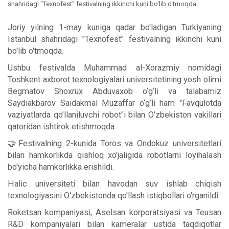
shahridagi "Texnofest" festivalning ikkinchi kuni bo'lib o'tmoqda.
Joriy yilning 1-may kuniga qаdаr bo'ladigan Turkiyaning
Istanbul shahridagi "Texnofest" festivalning ikkinchi kuni
bo'lib o'tmoqda.
Ushbu festivalda Muhammad al-Xorazmiy nomidagi
Toshkent axborot texnologiyalari universitetining yosh olimi
Begmatov Shoxrux Abduvaxob o‘g‘li va talabamiz
Saydiakbarov Saidakmal Muzaffar o‘g‘li ham "Favqulotda
vaziyatlarda qo’llaniluvchi robot"i bilan O'zbekiston vakillari
qatoridan ishtirok etishmoqda.
🤝Festivalning 2-kunida Toros va Ondokuz universitetlari
bilan hamkorlikda qishloq xo'jaligida robotlarni loyihalash
bo'yicha hamkorlikka erishildi.
Halic universiteti bilan havodan suv ishlab chiqish
texnologiyasini O'zbekistonda qo'llash istiqbollari o'rganildi.
Roketsan kompaniyasi, Aselsan korporatsiyasi va Teusan
R&D kompaniyalari bilan kameralar ustida taqdiqotlar