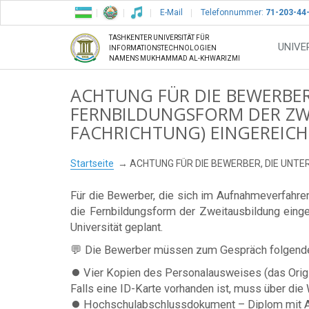
E-Mail
Telefonnummer:
71-203-44
TASHKENTER UNIVERSITÄT FÜR
UNIVE
INFORMATIONSTECHNOLOGIEN
NAMENS MUKHAMMAD AL-KHWARIZMI
ACHTUNG FÜR DIE BEWERBER
FERNBILDUNGSFORM DER ZW
FACHRICHTUNG) EINGEREICH
Startseite
ACHTUNG FÜR DIE BEWERBER, DIE UNTE
Für die Bewerber, die sich im Aufnahmeverfahr
die Fernbildungsform der Zweitausbildung einge
Universität geplant.
💬 Die Bewerber müssen zum Gespräch folgende 
⏺️ Vier Kopien des Personalausweises (das Origi
Falls eine ID-Karte vorhanden ist, muss über di
⏺️ Hochschulabschlussdokument – Diplom mit Anh