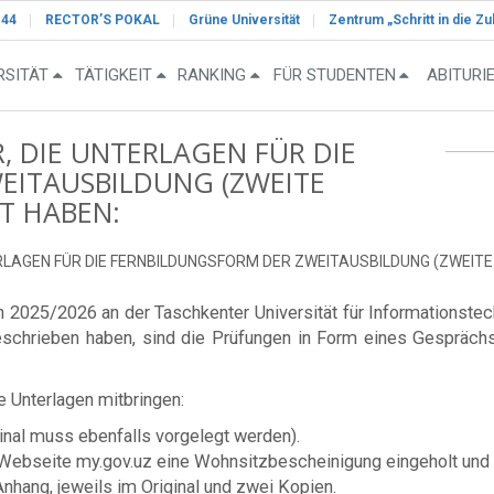
-44
RECTOR’S POKAL
Grüne Universität
Zentrum „Schritt in die Zu
RSITÄT
TÄTIGKEIT
RANKING
FÜR STUDENTEN
ABITURI
, DIE UNTERLAGEN FÜR DIE
EITAUSBILDUNG (ZWEITE
T HABEN:
RLAGEN FÜR DIE FERNBILDUNGSFORM DER ZWEITAUSBILDUNG (ZWEITE
en 2025/2026 an der Taschkenter Universität für Informations
schrieben haben, sind die Prüfungen in Form eines Gesprächs
Unterlagen mitbringen:
nal muss ebenfalls vorgelegt werden).
e Webseite my.gov.uz eine Wohnsitzbescheinigung eingeholt und 
ang, jeweils im Original und zwei Kopien.