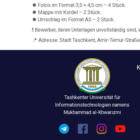
⏺️ Fotos im Format 3,5 × 4,5 cm – 4 Stück.
⏺️ Mappe mit Kordel – 2 Stück.
⏺️ Umschlag im Format A5 – 2 Stück.
❗️ Bewerber, deren Unterlagen unvollständig sin
📍 Adresse: Stadt Taschkent, Amir-Temur-Straße,
K
Tashkenter Universität für
Informationstechnologien namens
Mukhammad al-Khwarizmi