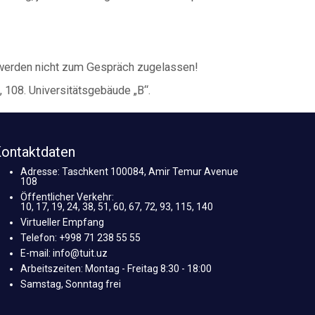
d, werden nicht zum Gespräch zugelassen!
 108. Universitätsgebäude „B“.
ontaktdaten
Adresse: Taschkent 100084, Amir Temur Avenue
108
Öffentlicher Verkehr:
10, 17, 19, 24, 38, 51, 60, 67, 72, 93, 115, 140
Virtueller Empfang
Telefon: +998 71 238 55 55
E-mail: info@tuit.uz
Arbeitszeiten: Montag - Freitag 8:30 - 18:00
Samstag, Sonntag frei