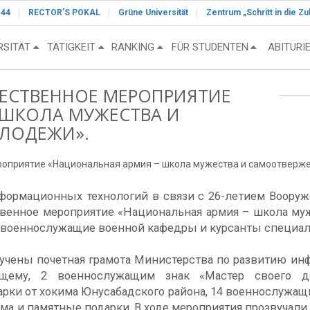
-44
RECTOR’S POKAL
Grüne Universität
Zentrum „Schritt in die Zu
RSITÄT
TÄTIGKEIT
RANKING
FÜR STUDENTEN
ABITURI
ЖЕСТВЕННОЕ МЕРОПРИЯТИЕ
 ШКОЛА МУЖЕСТВА И
ЛОДЕЖИ».
роприятие «Национальная армия – школа мужества и самоотверж
формационных технологий в связи с 26-летием Воору
твенное мероприятие «Национальная армия – школа му
 военнослужащие военной кафедры и курсанты специаль
ручены почетная грамота Министерства по развитию и
ащему, 2 военнослужащим знак «Мастер своего 
рки от хокима Юнусабадского района, 14 военнослужащи
ма и памятные подарки. В ходе мероприятия прозвуча