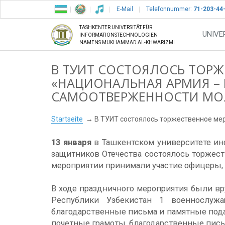
E-Mail
Telefonnummer:
71-203-44
TASHKENTER UNIVERSITÄT FÜR
UNIVE
INFORMATIONSTECHNOLOGIEN
NAMENS MUKHAMMAD AL-KHWARIZMI
В ТУИТ СОСТОЯЛОСЬ ТОР
«НАЦИОНАЛЬНАЯ АРМИЯ –
САМООТВЕРЖЕННОСТИ МО
Startseite
В ТУИТ состоялось торжественное ме
13 января
в Ташкентском университете ин
защитников Отечества состоялось торжес
мероприятии принимали участие офицеры,
В ходе праздничного мероприятия были в
Республики Узбекистан 1 военнослуж
благодарственные письма и памятные пода
почетные грамоты, благодарственные пись