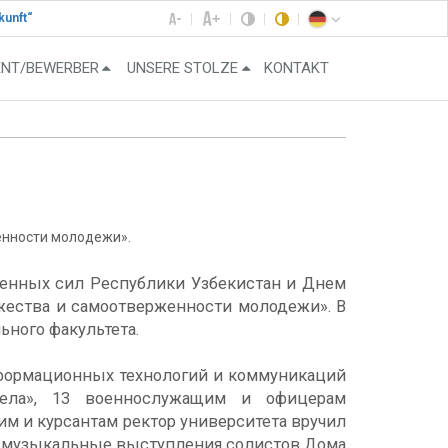
kunft“
ENT/BEWERBER
UNSERE STOLZE
KONTAKT
енности молодежи».
женных сил Республики Узбекистан и Днем
жества и самоотверженности молодежи». В
ного факультета.
нформационных технологий и коммуникаций
дела», 13 военнослужащим и офицерам
м и курсантам ректор университета вручил
ли музыкальные выступления солистов Дома