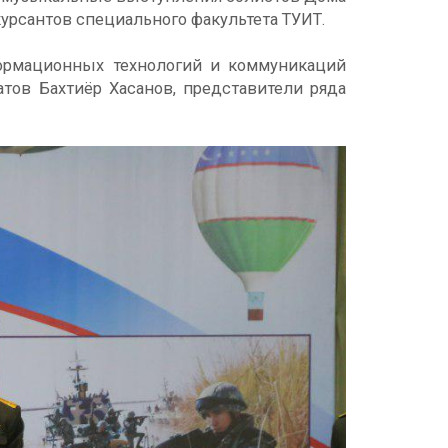
урсантов специального факультета ТУИТ.
формационных технологий и коммуникаций
тов Баxтиёр Xасанов, представители ряда