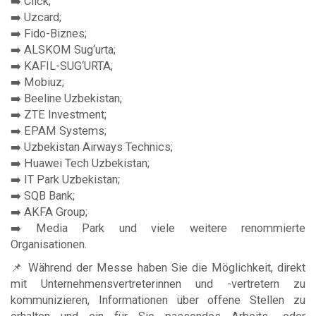
➡️ Click;
➡️ Uzcard;
➡️ Fido-Biznes;
➡️ ALSKOM Sug‘urta;
➡️ KAFIL-SUG‘URTA;
➡️ Mobiuz;
➡️ Beeline Uzbekistan;
➡️ ZTE Investment;
➡️ EPAM Systems;
➡️ Uzbekistan Airways Technics;
➡️ Huawei Tech Uzbekistan;
➡️ IT Park Uzbekistan;
➡️ SQB Bank;
➡️ AKFA Group;
➡️ Media Park und viele weitere renommierte
Organisationen.
📌 Während der Messe haben Sie die Möglichkeit, direkt
mit Unternehmensvertreterinnen und -vertretern zu
kommunizieren, Informationen über offene Stellen zu