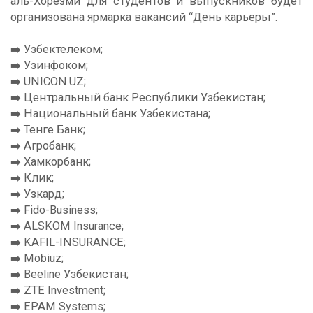
аль-Хорезми для студентов и выпускников будет
организована ярмарка вакансий “День карьеры”.
➡️ Узбектелеком;
➡️ Узинфоком;
➡️ UNICON.UZ;
➡️ Центральный банк Республики Узбекистан;
➡️ Национальный банк Узбекистана;
➡️ Тенге Банк;
➡️ Агробанк;
➡️ Хамкорбанк;
➡️ Клик;
➡️ Узкард;
➡️ Fido-Business;
➡️ ALSKOM Insurance;
➡️ KAFIL-INSURANCE;
➡️ Mobiuz;
➡️ Beeline Узбекистан;
➡️ ZTE Investment;
➡️ EPAM Systems;