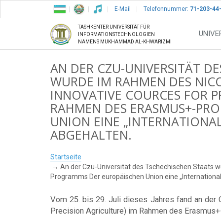
E-Mail
Telefonnummer:
71-203-44
TASHKENTER UNIVERSITÄT FÜR
UNIVE
INFORMATIONSTECHNOLOGIEN
NAMENS MUKHAMMAD AL-KHWARIZMI
AN DER CZU-UNIVERSITÄT D
WURDE IM RAHMEN DES NICO
INNOVATIVE COURCES FOR P
RAHMEN DES ERASMUS+-PR
UNION EINE „INTERNATION
ABGEHALTEN.
Startseite
An der Czu-Universität des Tschechischen Staats 
Programms Der europäischen Union eine „Internation
Vom 25. bis 29. Juli dieses Jahres fand an de
Precision Agriculture) im Rahmen des Erasmus+-