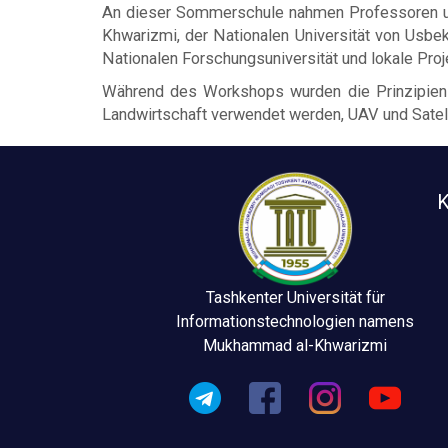
An dieser Sommerschule nahmen Professoren und
Khwarizmi, der Nationalen Universität von Usbek
Nationalen Forschungsuniversität und lokale Proje
Während des Workshops wurden die Prinzipien de
Landwirtschaft verwendet werden, UAV und Satell
K
Tashkenter Universität für
Informationstechnologien namens
Mukhammad al-Khwarizmi