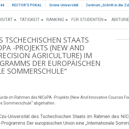
-44
RECTOR’S POKAL
Grüne Universität
Zentrum „Schritt in die Zu
RSITÄT
TÄTIGKEIT
RANKING
FÜR STUDENTEN
ABITURI
ES TSCHECHISCHEN STAATS
PA -PROJEKTS (NEW AND
RECISION AGRICULTURE) IM
OGRAMMS DER EUROPÄISCHEN
ALE SOMMERSCHULE“
wurde im Rahmen des NICoPA -Projekts (New And Innovative Cources Fo
ale Sommerschule“ abgehalten.
r Czu-Universität des Tschechischen Staats im Rahmen des NI
Programms Der europäischen Union eine „Internationale Somme