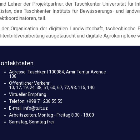
 Lehrer der Projektpartner, der Taschkenter Universität für
istan, des Taschkenter Instituts für Bewässerungs- und landw
ktkoordinatoren, teil.
r Organisation der digitalen Landwirtschaft, tschechische E
itenbildverarbeitung ausgetauscht und digitale Agrokomplexe w
ontaktdaten
Adresse: Taschkent 100084, Amir Temur Avenue
108
Öffentlicher Verkehr:
10, 17, 19, 24, 38, 51, 60, 67, 72, 93, 115, 140
Virtueller Empfang
Telefon: +998 71 238 55 55
E-mail: info@tuit.uz
Arbeitszeiten: Montag - Freitag 8:30 - 18:00
Samstag, Sonntag frei