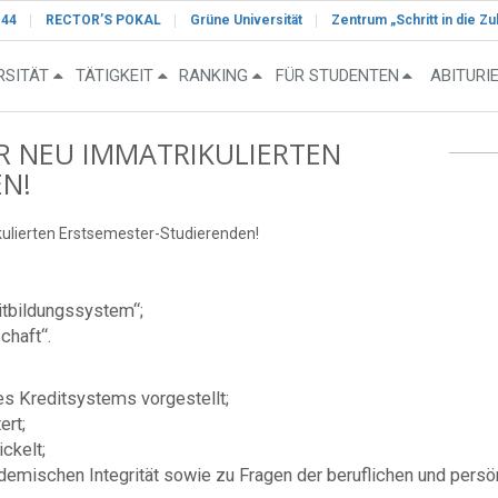
-44
RECTOR’S POKAL
Grüne Universität
Zentrum „Schritt in die Zu
RSITÄT
TÄTIGKEIT
RANKING
FÜR STUDENTEN
ABITURI
R NEU IMMATRIKULIERTEN
N!
ulierten Erstsemester-Studierenden!
itbildungssystem“;
chaft“.
es Kreditsystems vorgestellt;
ert;
ckelt;
demischen Integrität sowie zu Fragen der beruflichen und persö