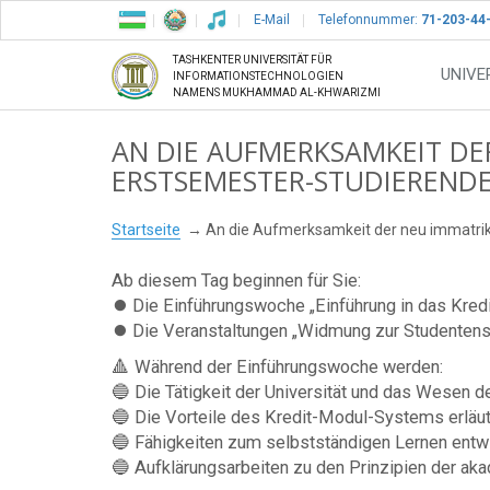
E-Mail
Telefonnummer:
71-203-44
TASHKENTER UNIVERSITÄT FÜR
UNIVE
INFORMATIONSTECHNOLOGIEN
NAMENS MUKHAMMAD AL-KHWARIZMI
AN DIE AUFMERKSAMKEIT DE
ERSTSEMESTER-STUDIERENDE
Startseite
An die Aufmerksamkeit der neu immatrik
Ab diesem Tag beginnen für Sie:
⏺️ Die Einführungswoche „Einführung in das Kred
⏺️ Die Veranstaltungen „Widmung zur Studentens
🔺 Während der Einführungswoche werden:
🔵 Die Tätigkeit der Universität und das Wesen d
🔵 Die Vorteile des Kredit-Modul-Systems erläut
🔵 Fähigkeiten zum selbstständigen Lernen entwi
🔵 Aufklärungsarbeiten zu den Prinzipien der aka