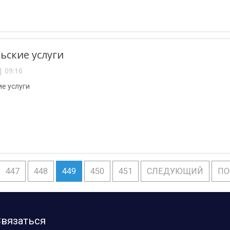
ьские услуги
| 09:16
е услуги
447
448
449
450
451
СЛЕДУЮЩИЙ
ПО
вязаться