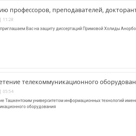
ю профессоров, преподавателей, докторант
| 11:28
 приглашаем Вас на защиту диссертаций Примовой Холиды Анорбо
етение телекоммуникационного оборудова
| 05:54
ие Ташкентским университетом информационных технологий име
икационного оборудования