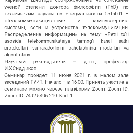
Каримова Шерзода Собиржоновича на соискание
ученой степени доктора философии (PhD) по
техническим наукам по специальности 05.04.01 –
«Телекоммуникационные и компьютерные
системы, сети и устройства телекоммуникаций.
Распределение информации» на тему: «Petri to‘ri
asosida telekommunikatsiya tarmog‘i kanal sathi
protokollari samaradorligini baholashning modellari va
algoritmlari».
Научный руководитель – д.т.н., профессор
И.Х.Сиддиков.
Семинар пройдет 11 июня 2021 г. в малом зале
заседаний ТУИТ. Начало – в 16:00. Принять участие в
семинаре можно черезе платформу Zoom. Zoom ID:
Zoom ID: 7492 5496 210. Kod: 1.