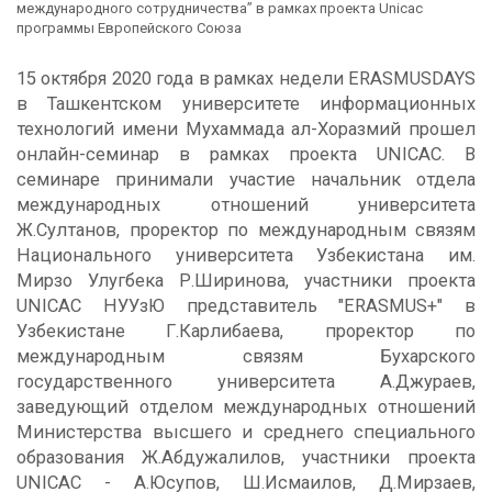
международного сотрудничества” в рамках проекта Unicac
программы Европейского Союза
15 октября 2020 года в рамках недели ERASMUSDAYS
в Ташкентском университете информационных
технологий имени Мухаммада ал-Хоразмий прошел
онлайн-семинар в рамках проекта UNICAC. В
семинаре принимали участие начальник отдела
международных отношений университета
Ж.Султанов, проректор по международным связям
Национального университета Узбекистана им.
Мирзо Улугбека Р.Ширинова, участники проекта
UNICAC НУУзЮ представитель "ERASMUS+" в
Узбекистане Г.Карлибаева, проректор по
международным связям Бухарского
государственного университета А.Джураев,
заведующий отделом международных отношений
Министерства высшего и среднего специального
образования Ж.Абдужалилов, участники проекта
UNICAC - А.Юсупов, Ш.Исмаилов, Д.Мирзаев,