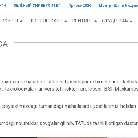
-44
ЗЕЛЁНЫЙ УНИВЕРСИТЕТ
Прием-2026
Центр «Шаг в будущ
ЕРСИТЕТ
ДЕЯТЕЛЬНОСТЬ
РЕЙТИНГ
СТУДЕНТАМ
DA
iyosati sohasidagi ishlar natijadorligini oshirish chora-tadbirla
rot texnologiyalari universiteti rektori professor B.Sh.Maxkam
 poytaxtimizdagi tumanidagi mahallalarda yoshlarimiz holidan x
dagi noutbuklar sovg'alar qilinib, TATUda tashkil etilgan dastur