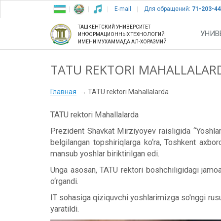
E-mail
Для обращений:
71-203-44
ТАШКЕНТСКИЙ УНИВЕРСИТЕТ
УНИВ
ИНФОРМАЦИОННЫХ ТЕХНОЛОГИЙ
ИМЕНИ МУХАММАДА АЛ-ХОРАЗМИЙ
TATU REKTORI MAHALLALAR
Главная
TATU rektori Mahallalarda
TATU rektori Mahallalarda
Prezident Shavkat Mirziyoyev raisligida “Yoshlar s
belgilangan topshiriqlarga ko‘ra, Toshkent axbo
mansub yoshlar biriktirilgan edi.
Unga asosan, TATU rektori boshchiligidagi jamoa
o‘rgandi.
IT sohasiga qiziquvchi yoshlarimizga so'nggi rusum
yaratildi.