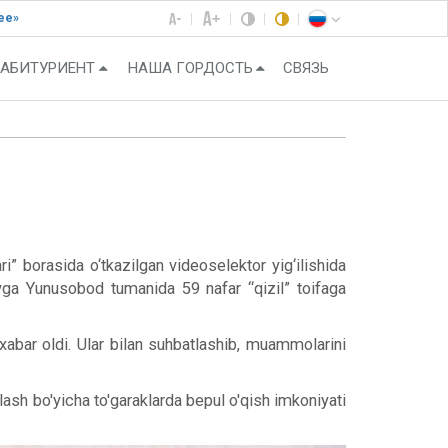
ее»
АБИТУРИЕНТ
НАША ГОРДОСТЬ
СВЯЗЬ
ri” borasida o‘tkazilgan videoselektor yig‘ilishida
ovga Yunusobod tumanida 59 nafar “qizil” toifaga
abar oldi. Ular bilan suhbatlashib, muammolarini
lash bo'yicha to'garaklarda bepul o'qish imkoniyati