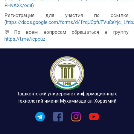
FHvAXk/edit
)
Регистрация для участия по ссылке:
(
https://docs.google.com/forms/d/1YqUCpfuTVuCeYjc_Lf
💬По всем вопросам обращаться в группу:
https://t.me/icpcuz
Ташкентский университет информационных
технологий имени Мухаммада ал-Хоразмий