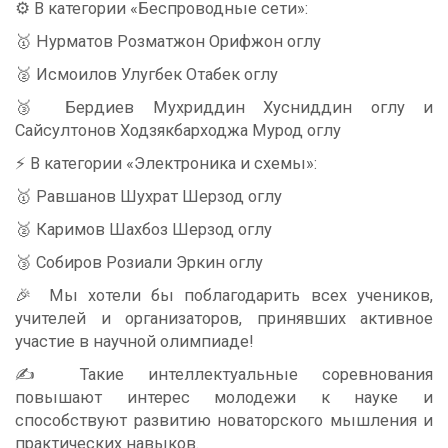
⚙️ В категории «Беспроводные сети»:
🥇 Нурматов Розматжон Орифжон оглу
🥈 Исмоилов Улугбек Отабек оглу
🥉 Бердиев Мухриддин Хусниддин оглу и
Сайсултонов Ходзякбарходжа Мурод оглу
⚡️ В категории «Электроника и схемы»:
🥇 Равшанов Шухрат Шерзод оглу
🥈 Каримов Шахбоз Шерзод оглу
🥉 Собиров Розиали Эркин оглу
🎉 Мы хотели бы поблагодарить всех учеников,
учителей и организаторов, принявших активное
участие в научной олимпиаде!
✍️ Такие интеллектуальные соревнования
повышают интерес молодежи к науке и
способствуют развитию новаторского мышления и
практических навыков.