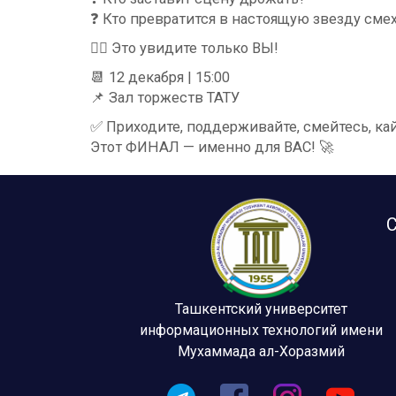
❓ Кто превратится в настоящую звезду смех
❤️‍🔥 Это увидите только ВЫ!
📆 12 декабря | 15:00
📌 Зал торжеств ТАТУ
✅ Приходите, поддерживайте, смейтесь, ка
Этот ФИНАЛ — именно для ВАС! 🚀
С
Ташкентский университет
информационных технологий имени
Мухаммада ал-Хоразмий