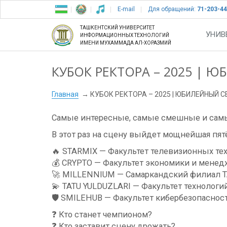
E-mail
Для обращений:
71-203-44
ТАШКЕНТСКИЙ УНИВЕРСИТЕТ
УНИВ
ИНФОРМАЦИОННЫХ ТЕХНОЛОГИЙ
ИМЕНИ МУХАММАДА АЛ-ХОРАЗМИЙ
КУБОК РЕКТОРА – 2025 | 
Главная
КУБОК РЕКТОРА – 2025 | ЮБИЛЕЙНЫЙ С
Самые интересные, самые смешные и самы
В этот раз на сцену выйдет мощнейшая пят
🔥 STARMIX — Факультет телевизионных те
💰 CRYPTO — Факультет экономики и менед
🚀 MILLENNIUM — Самаркандский филиал 
💫 TATU YULDUZLARI — Факультет технолог
🛡 SMILEHUB — Факультет кибербезопаснос
❓ Кто станет чемпионом?
❓ Кто заставит сцену дрожать?