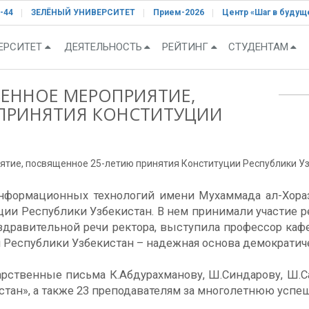
-44
ЗЕЛЁНЫЙ УНИВЕРСИТЕТ
Прием-2026
Центр «Шаг в будущ
ЕРСИТЕТ
ДЕЯТЕЛЬНОСТЬ
РЕЙТИНГ
СТУДЕНТАМ
ЕННОЕ МЕРОПРИЯТИЕ,
ПРИНЯТИЯ КОНСТИТУЦИИ
тие, посвященное 25-летию принятия Конституции Республики У
информационных технологий имени Мухаммада ал-Хора
ии Республики Узбекистан. В нем принимали участие ре
оздравительной речи ректора, выступила профессор к
я Республики Узбекистан – надежная основа демократич
рственные письма К.Абдурахманову, Ш.Синдарову, Ш.С
тан», а также 23 преподавателям за многолетнюю успеш