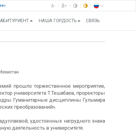
ее»
АБИТУРИЕНТ
НАША ГОРДОСТЬ
СВЯЗЬ
збекистан
змий прошло торжественное мероприятие,
ктор университета Т.Тешабаев, проректоры
афедры Гуманитарные дисциплины Гульмира
еских преобразований».
адуллаевой, удостоенных нагрудного знака
ную деятельность в университете.