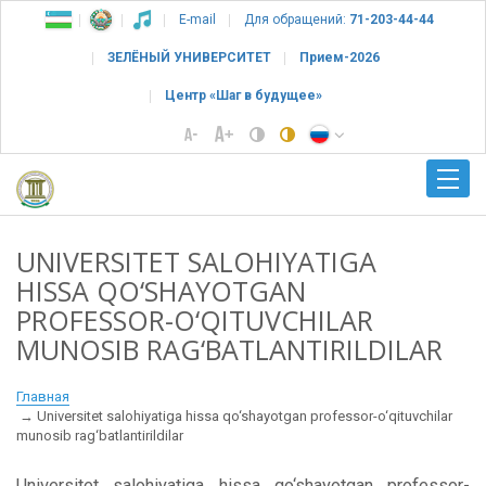
E-mail
Для обращений:
71-203-44-44
ЗЕЛЁНЫЙ УНИВЕРСИТЕТ
Прием-2026
Центр «Шаг в будущее»
UNIVERSITET SALOHIYATIGA
HISSA QO‘SHAYOTGAN
PROFESSOR-O‘QITUVCHILAR
MUNOSIB RAG‘BATLANTIRILDILAR
Главная
Universitet salohiyatiga hissa qo‘shayotgan professor-o‘qituvchilar
munosib rag‘batlantirildilar
Universitet salohiyatiga hissa qo‘shayotgan professor-