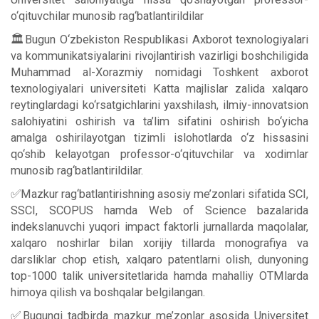
o‘qituvchilar munosib rag‘batlantirildilar
🏛Bugun O‘zbekiston Respublikasi Axborot texnologiyalari
va kommunikatsiyalarini rivojlantirish vazirligi boshchiligida
Muhammad al-Xorazmiy nomidagi Toshkent axborot
texnologiyalari universiteti Katta majlislar zalida xalqaro
reytinglardagi ko‘rsatgichlarini yaxshilash, ilmiy-innovatsion
salohiyatini oshirish va ta’lim sifatini oshirish bo‘yicha
amalga oshirilayotgan tizimli islohotlarda o‘z hissasini
qo‘shib kelayotgan professor-o‘qituvchilar va xodimlar
munosib rag‘batlantirildilar.
✅Mazkur rag‘batlantirishning asosiy me’zonlari sifatida SCI,
SSCI, SCOPUS hamda Web of Science bazalarida
indekslanuvchi yuqori impact faktorli jurnallarda maqolalar,
xalqaro noshirlar bilan xorijiy tillarda monografiya va
darsliklar chop etish, xalqaro patentlarni olish, dunyoning
top-1000 talik universitetlarida hamda mahalliy OTMlarda
himoya qilish va boshqalar belgilangan.
✅Bugungi tadbirda mazkur me’zonlar asosida Universitet