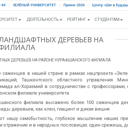
-44
ЗЕЛЁНЫЙ УНИВЕРСИТЕТ
Прием-2026
Центр «Шаг в будущ
ЕРСИТЕТ
ДЕЯТЕЛЬНОСТЬ
РЕЙТИНГ
СТУДЕНТАМ
ЛАНДШАФТНЫХ ДЕРЕВЬЕВ НА
 ФИЛИАЛА
НЫХ ДЕРЕВЬЕВ НА РАЙОНЕ НУРАФШАНСКОГО ФИЛИАЛА
дке саженцев в нашей стране в рамках нацпроекта «Зел
каций, Ташкентского областного управления Мини
мада ал-Хоразмий в сотрудничестве с профессорами, 
онском филиале университета.
фшанского филиала высажено более 100 саженцев д
ды деревьев, как клен, гиацинт и дикая вишня.
ют нашу самобытность, глубокое мышление наших пре
 отражение и в народных пословицах: один срежешь, де