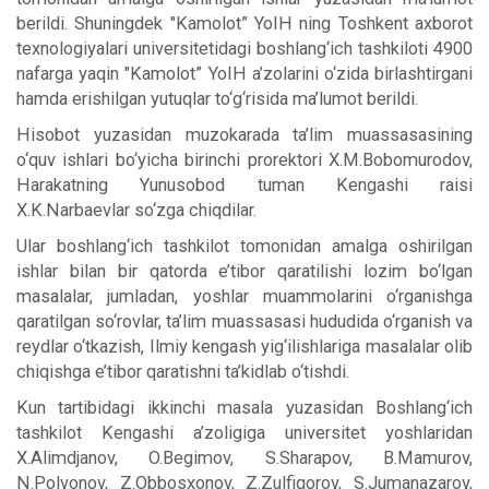
berildi. Shuningdek "Kamolot” YoIH ning Toshkent axborot
texnologiyalari universitetidagi boshlang‘ich tashkiloti 4900
nafarga yaqin "Kamolot” YoIH a’zolarini o‘zida birlashtirgani
hamda erishilgan yutuqlar to‘g‘risida ma’lumot berildi.
Hisobot yuzasidan muzokarada ta’lim muassasasining
o‘quv ishlari bo‘yicha birinchi prorektori X.M.Bobomurodov,
Harakatning Yunusobod tuman Kengashi raisi
X.K.Narbaevlar so‘zga chiqdilar.
Ular boshlang‘ich tashkilot tomonidan amalga oshirilgan
ishlar bilan bir qatorda e’tibor qaratilishi lozim bo‘lgan
masalalar, jumladan, yoshlar muammolarini o‘rganishga
qaratilgan so‘rovlar, ta’lim muassasasi hududida o‘rganish va
reydlar o‘tkazish, Ilmiy kengash yig‘ilishlariga masalalar olib
chiqishga e’tibor qaratishni ta’kidlab o‘tishdi.
Kun tartibidagi ikkinchi masala yuzasidan Boshlang‘ich
tashkilot Kengashi a’zoligiga universitet yoshlaridan
X.Alimdjanov, O.Begimov, S.Sharapov, B.Mamurov,
N.Polvonov, Z.Obbosxonov, Z.Zulfiqorov, S.Jumanazarov,