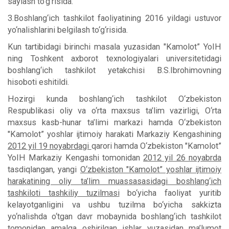
saylash to‘g‘risida.
3.Boshlang‘ich tashkilot faoliyatining 2016 yildagi ustuvor
yo‘nalishlarini belgilash to‘g‘risida.
Kun tartibidagi birinchi masala yuzasidan "Kamolot” YoIH
ning Toshkent axborot texnologiyalari universitetidagi
boshlang‘ich tashkilot yetakchisi B.S.Ibrohimovning
hisoboti eshitildi.
Hozirgi kunda boshlang‘ich tashkilot O‘zbekiston
Respublikasi oliy va o‘rta maxsus ta’lim vazirligi, O‘rta
maxsus kasb-hunar ta’limi markazi hamda O‘zbekiston
"Kamolot” yoshlar ijtimoiy harakati Markaziy Kengashining
2012 yil 19 noyabrdagi
qarori hamda O‘zbekiston "Kamolot”
YoIH Markaziy Kengashi tomonidan
2012 yil 26 noyabrda
tasdiqlangan, yangi
O‘zbekiston "Kamolot” yoshlar ijtimoiy
harakatining oliy ta’lim muassasasidagi boshlang‘ich
tashkiloti tashkiliy tuzilmasi
bo‘yicha faoliyat yuritib
kelayotganligini va ushbu tuzilma bo‘yicha sakkizta
yo‘nalishda o‘tgan davr mobaynida boshlang‘ich tashkilot
tomonidan amalga oshirilgan ishlar yuzasidan ma’lumot