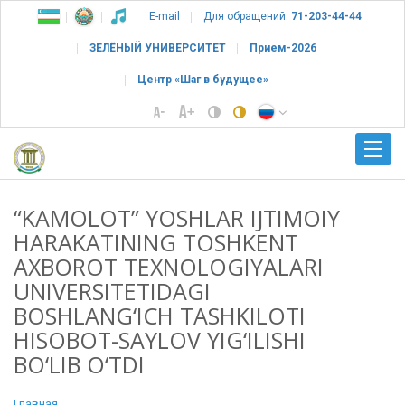
E-mail
Для обращений:
71-203-44-44
ЗЕЛЁНЫЙ УНИВЕРСИТЕТ
Прием-2026
Центр «Шаг в будущее»
“KAMOLOT” YOSHLAR IJTIMOIY
HARAKATINING TOSHKENT
AXBOROT TEXNOLOGIYALARI
UNIVERSITETIDAGI
BOSHLANG‘ICH TASHKILOTI
HISOBOT-SAYLOV YIG‘ILISHI
BO‘LIB O‘TDI
Главная