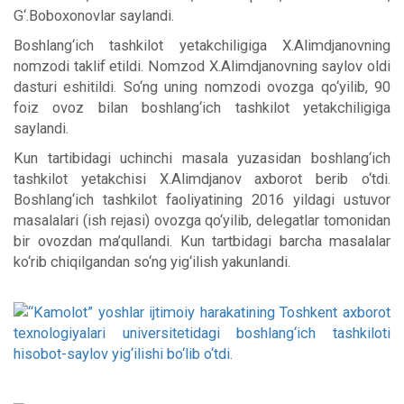
G‘.Boboxonovlar saylandi.
Boshlang‘ich tashkilot yetakchiligiga X.Alimdjanovning
nomzodi taklif etildi. Nomzod X.Alimdjanovning saylov oldi
dasturi eshitildi. So‘ng uning nomzodi ovozga qo‘yilib, 90
foiz ovoz bilan boshlang‘ich tashkilot yetakchiligiga
saylandi.
Kun tartibidagi uchinchi masala yuzasidan boshlang‘ich
tashkilot yetakchisi X.Alimdjanov axborot berib o‘tdi.
Boshlang‘ich tashkilot faoliyatining 2016 yildagi ustuvor
masalalari (ish rejasi) ovozga qo‘yilib, delegatlar tomonidan
bir ovozdan ma’qullandi. Kun tartbidagi barcha masalalar
ko‘rib chiqilgandan so‘ng yig‘ilish yakunlandi.