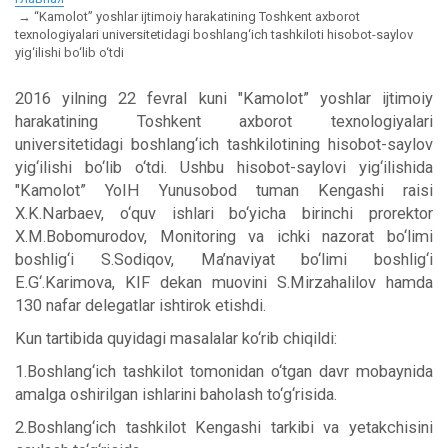
“Kamolot” yoshlar ijtimoiy harakatining Toshkent axborot
texnologiyalari universitetidagi boshlang‘ich tashkiloti hisobot-saylov
yig‘ilishi bo‘lib o‘tdi
2016 yilning 22 fevral kuni "Kamolot” yoshlar ijtimoiy
harakatining Toshkent axborot texnologiyalari
universitetidagi boshlang‘ich tashkilotining hisobot-saylov
yig‘ilishi bo‘lib o‘tdi. Ushbu hisobot-saylovi yig‘ilishida
"Kamolot” YoIH Yunusobod tuman Kengashi raisi
X.K.Narbaev, o‘quv ishlari bo‘yicha birinchi prorektor
X.M.Bobomurodov, Monitoring va ichki nazorat bo‘limi
boshlig‘i S.Sodiqov, Ma’naviyat bo‘limi boshlig‘i
E.G‘.Karimova, KIF dekan muovini S.Mirzahalilov hamda
130 nafar delegatlar ishtirok etishdi.
Kun tartibida quyidagi masalalar ko‘rib chiqildi:
1.Boshlang‘ich tashkilot tomonidan o‘tgan davr mobaynida
amalga oshirilgan ishlarini baholash to‘g‘risida.
2.Boshlang‘ich tashkilot Kengashi tarkibi va yetakchisini