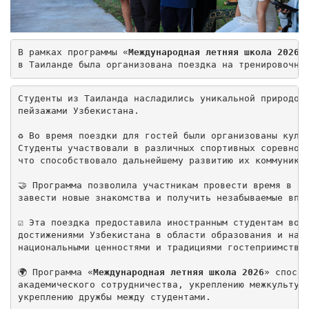
В рамках программы «
Международная летняя школа 2026
»
в Таиланде была организована поездка на тренировочну
Студенты из Таиланда насладились уникальной природой
пейзажами Узбекистана.

♻️ Во время поездки для гостей были организованы куль
Студенты участвовали в различных спортивных соревнов
что способствовало дальнейшему развитию их коммуникат
🤝 Программа позволила участникам провести время в ат
завести новые знакомства и получить незабываемые впеч
☑️ Эта поездка предоставила иностранным студентам воз
достижениями Узбекистана в области образования и нау
национальными ценностями и традициями гостеприимства.
🌍 Программа «
Международная летняя школа 2026
» способ
академического сотрудничества, укреплению межкультур
укреплению дружбы между студентами.