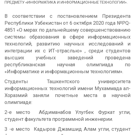
ПРЕДМЕТУ «ИНФОРМАТИКА И ИНФОРМАЦИОННЫЕ ТЕХНОЛОГИИ».
В соответствии с постановлением Президента
Республики Узбекистан от 6 октября 2020 года №PQ-
4851 «О мерах по дальнейшему совершенствованию
системы образования в сфере информационных
технологий, развитию научных исследований и
интеграции их с ИТ-отраслью» , среди студентов
высших учебных заведений проведена
республиканская научная олимпиада по
«Информатике и информационным технологиям».
Студенты Ташкентского университета
информационных технологий имени Мухаммада ал-
Хоразми
й
заняли почетные места в научной
олимпиаде:
2-е мест
о
Абдиманабов Улугбек Фуркат
угли
,
студент факультета программной инженерии.
3
-е
мест
о
Кадыров Джамшид Алам
угли
, студент