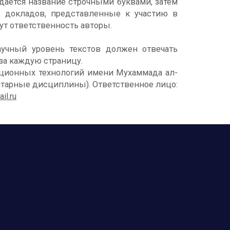
ьи дается название строчными буквами, затем
сы докладов, представленные к участию в
ут ответственность авторы.
учный уровень текстов должен отвечать
 за каждую страницу.
ционных технологий имени Мухаммада ал-
манитарные дисциплины). Ответственное лицо:
l.ru