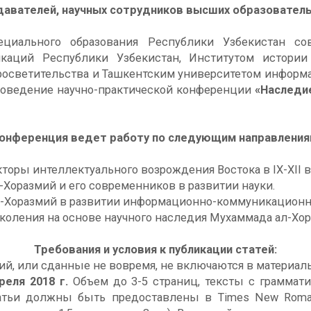
авателей, научных сотрудников высших образовател
циального образования Республики Узбекистан с
аций Республики Узбекистан, Институтом истории
росветительства и Ташкентским университетом информ
проведение научно-практической конференции
«Наследие
онференция ведет работу по следующим направления
торы интеллектуального возрождения Востока в IX-XII в
-Хоразмий и его современников в развитии науки.
л-Хоразмий в развитии информационно-коммуникационны
околения на основе научного наследия Мухаммада ал-Хо
Требования и условия к публикации статей:
ий, или сданные не вовремя, не включаются в материа
реля 2018 г.
Объем до 3-5 страниц, тексты с граммат
атьи должны быть предоставлены в Times New Roma