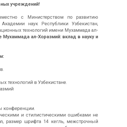
ьных учреждений!
овместно с Министерством по развитию
 Академии наук Республики Узбекистан,
ационных технологий имени Мухаммада ал-
 Мухаммада ал-Хоразмий: вклад в науку и
м:
в.
х технологий в Узбекистане.
размий
лы конференции.
ическими и стилистическими ошибками не
n, размер шрифта 14 кегль, межстрочный