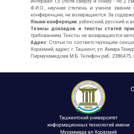
интервал 1,5 (поля сверху и снизу - по 2 с
Ф.И.О., научная степень и ученое звани
конференции, не возвращаются. За содержа
Языки конфереции:
узбекский, русский и а
Тезисы докладов и тексты статей при
требованиям. Тексты не возвращаются авто
Адрес:
Статьи по соответствующим секци
Хоразмий, адрес: г. Ташкент, ул. Амира Тем
Пирмухамедова М.Б. Телефон раб.: 2386475, 
С
Ташкентский университет
информационных технологий имени
Мухаммада ал-Хоразмий