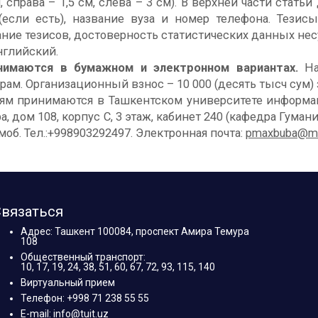
м, справа – 1,5 см, слева – 3 см). В верхней части стат
е (если есть), название вуза и номер телефона. Тези
ние тезисов, достоверность статистических данных нес
нглийский.
нимаются в бумажном и электронном вариантах.
На
рам. Организационный взнос – 10 000 (десять тысч сум)
ям принимаются в Ташкентском университете информа
ура, дом 108, корпус С, 3 этаж, кабинет 240 (кафедра Гу
моб. Тел.:+998903292497. Электронная почта:
pmaxbuba@mai
вязаться
Адрес: Ташкент 100084, проспект Амира Темура
108
Общественный транспорт:
10, 17, 19, 24, 38, 51, 60, 67, 72, 93, 115, 140
Виртуальный прием
Телефон: +998 71 238 55 55
E-mail: info@tuit.uz