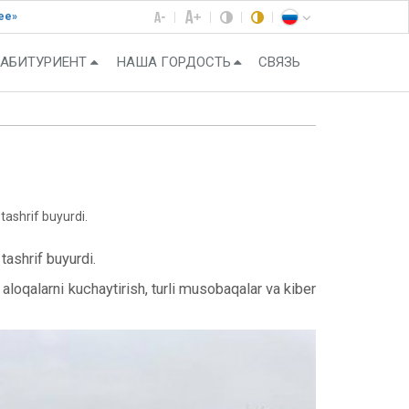
ее»
АБИТУРИЕНТ
НАША ГОРДОСТЬ
СВЯЗЬ
ashrif buyurdi.
ashrif buyurdi.
aloqalarni kuchaytirish, turli musobaqalar va kiber