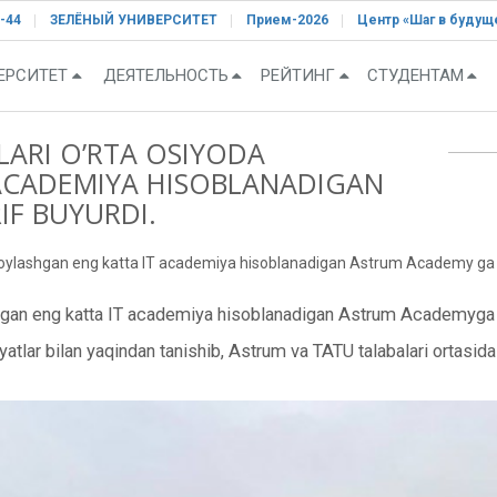
-44
ЗЕЛЁНЫЙ УНИВЕРСИТЕТ
Прием-2026
Центр «Шаг в будущ
ЕРСИТЕТ
ДЕЯТЕЛЬНОСТЬ
РЕЙТИНГ
СТУДЕНТАМ
LARI O’RTA OSIYODA
ACADEMIYA HISOBLANADIGAN
F BUYURDI.
a joylashgan eng katta IT academiya hisoblanadigan Astrum Academy ga t
ashgan eng katta IT academiya hisoblanadigan Astrum Academyga t
atlar bilan yaqindan tanishib, Astrum va TATU talabalari ortasida 