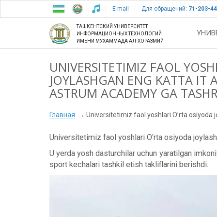
E-mail
Для обращений:
71-203-44
ТАШКЕНТСКИЙ УНИВЕРСИТЕТ
УНИВ
ИНФОРМАЦИОННЫХ ТЕХНОЛОГИЙ
ИМЕНИ МУХАММАДА АЛ-ХОРАЗМИЙ
UNIVERSITETIMIZ FAOL YOSH
JOYLASHGAN ENG KATTA IT 
ASTRUM ACADEMY GA TASHRI
Главная
Universitetimiz faol yoshlari O’rta osiyod
Universitetimiz faol yoshlari O‘rta osiyoda joyl
U yerda yosh dasturchilar uchun yaratilgan imkoniy
sport kechalari tashkil etish takliflarini berishdi.