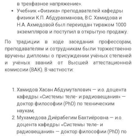
в трехфазное напряжение».
Учебник «Физика» преподавателей кафедры
физики К.П. Абдурахманова, В.С. Хамидова и
Н.А. Ахмедовой был переиздан тиражом 1000
экземпляров и поступил в открытую продажу.
По традиции в ходе заседания профессорам,
преподавателям и сотрудникам были торжественно
вручены дипломы о присуждении учёных степеней
и учёных званий от Высшей аттестационной
комиссии (ВАК). В частности:
Хамидов Хасан Абдумуталович — и.о. доцента
кафедры «Системы теле- и радиовещания» —
доктор философии (PhD) по техническим
наукам;
Мухамедова Диёрабегим Бахтиёровна — и.о.
доцента кафедры «Системы теле- и
радиовещания» — доктор философии (PhD) по