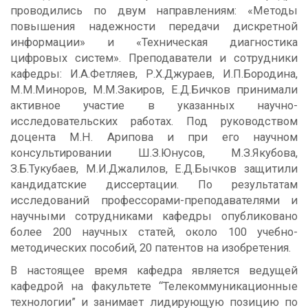
проводились по двум направлениям: «Методы
повышения надежности передачи дискретной
информации» и «Техническая диагностика
цифровых систем». Преподаватели и сотрудники
кафедры: И.А.Фетляев, Р.Х.Джураев, И.П.Бородина,
М.М.Миноров, М.М.Закиров, Е.Д.Бичков принимали
активное участие в указанных научно-
исследовательских работах. Под руководством
доцента М.Н. Арипова и при его научном
консультировании Ш.З.Юнусов, М.З.Якубова,
З.Б.Тукубаев, М.И.Джалилов, Е.Д.Бычков защитили
кандидатские диссертации. По результатам
исследований профессорами-преподавателями и
научными сотрудниками кафедры опубликовано
более 200 научных статей, около 100 учебно-
методических пособий, 20 патентов на изобретения.
В настоящее время кафедра является ведущей
кафедрой на факультете “Телекоммуникационные
технологии” и занимает лидирующую позицию по