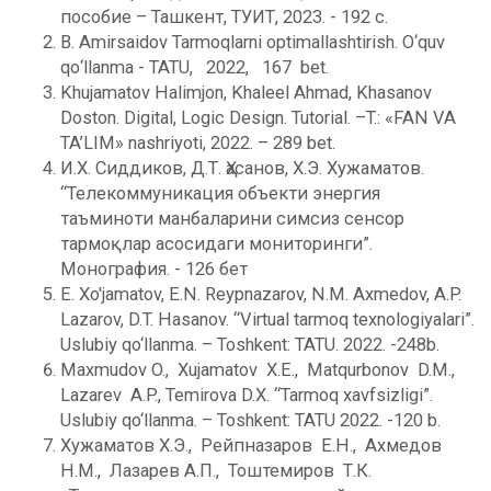
пособие – Ташкент, ТУИТ, 2023. - 192 c.
B. Amirsaidov Tarmoqlarni optimallashtirish. О‘quv
qо‘llanma - TATU, 2022, 167 bet.
Khujamatov Halimjon, Khaleel Ahmad, Khasanov
Doston. Digital, Logic Design. Tutorial. –T.: «FAN VA
TA’LIM» nashriyoti, 2022. – 289 bet.
И.Х. Сиддиков, Д.Т. Ҳасанов, Х.Э. Хужаматов.
“Телекоммуникация объекти энергия
таъминоти манбаларини симсиз сенсор
тармоқлар асосидаги мониторинги”.
Монография. - 126 бет
E. Xo'jamatov, E.N. Reypnazarov, N.M. Axmedov, A.P.
Lazarov, D.T. Hasanov. “Virtual tarmoq texnologiyalari”.
Uslubiy qo‘llanma. – Toshkent: TATU. 2022. -248b.
Maxmudov O., Xujamatov X.E., Matqurbonov D.M.,
Lazarev A.P., Temirova D.X. “Tarmoq xavfsizligi”.
Uslubiy qo‘llanma. – Toshkent: TATU 2022. -120 b.
Хужаматов Х.Э., Рейпназаров Е.Н., Ахмедов
Н.М., Лазарев А.П., Тоштемиров Т.К.