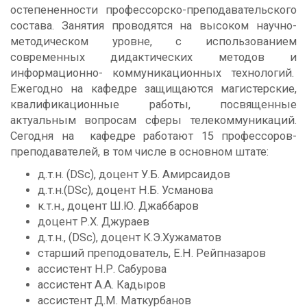
остепененности профессорско-преподавательского
состава. Занятия проводятся на высоком научно-
методическом уровне, с использованием
современных дидактических методов и
информационно- коммуникационных технологий.
Ежегодно на кафедре защищаются магистерские,
квалификационные работы, посвященные
актуальным вопросам сферы телекоммуникаций.
Сегодня на кафедре работают 15 профессоров-
преподавателей, в том числе в основном штате:
д.т.н. (DSc), доцент У.Б. Амирсаидов
д.т.н.(DSc), доцент Н.Б. Усманова
к.т.н., доцент Ш.Ю. Джаббаров
доцент Р.Х. Джураев
д.т.н., (DSc), доцент К.Э.Хужаматов
старший преподователь, Е.Н. Рейпназаров
ассистент Н.Р. Сабурова
ассистент А.А. Кадыров
ассистент Д.М. Маткурбанов