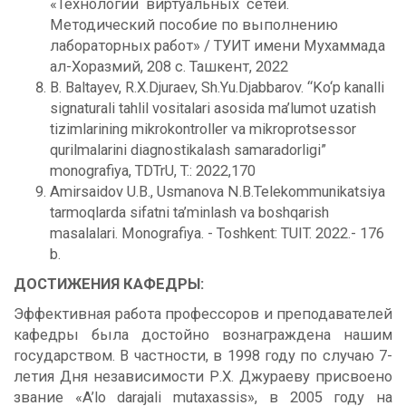
«Технологии виртуальных сетей.
Методический пособие по выполнению
лабораторных работ» / ТУИТ имени Мухаммада
ал-Хоразмий, 208 с. Ташкент, 2022
B. Baltayev, R.X.Djuraev, Sh.Yu.Djabbarov. “Ko‘p kanalli
signaturali tahlil vositalari asosida ma’lumot uzatish
tizimlarining mikrokontroller va mikroprotsessor
qurilmalarini diagnostikalash samaradorligi”
monografiya, TDTrU, T.: 2022,170
Amirsaidov U.B., Usmanova N.B.Telekommunikatsiya
tarmoqlarda sifatni ta’minlash va boshqarish
masalalari. Monografiya. - Toshkent: TUIT. 2022.- 176
b.
ДОСТИЖЕНИЯ КАФЕДРЫ:
Эффективная работа профессоров и преподавателей
кафедры была достойно вознаграждена нашим
государством. В частности, в 1998 году по случаю 7-
летия Дня независимости Р.Х. Джураеву присвоено
звание «A’lo darajali mutaxassis», в 2005 году на