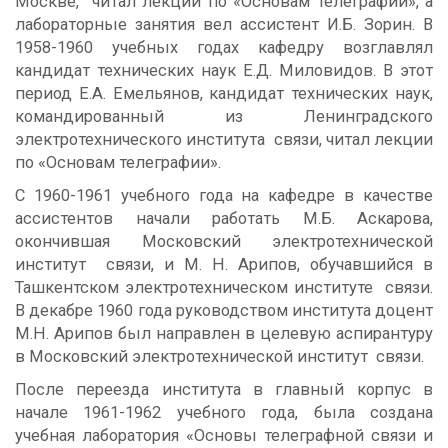
Москве, читал лекции по «Основам телеграфии», а
лабораторные занятия вел ассистент И.Б. Зорин. В
1958-1960 учебных годах кафедру возглавлял
кандидат технических наук Е.Д. Миловидов. В этот
период Е.А. Емельянов, кандидат технических наук,
командированный из Ленинградского
электротехнического института связи, читал лекции
по «Основам телеграфии».
С 1960-1961 учебного года на кафедре в качестве
ассистентов начали работать М.Б. Аскарова,
окончившая Московский электротехнической
институт связи, и М. Н. Арипов, обучавшийся в
Ташкентском электротехническом институте связи.
В декабре 1960 года руководством института доцент
М.Н. Арипов был направлен в целевую аспирантуру
в Московский электротехнической институт связи.
После переезда института в главный корпус в
начале 1961-1962 учебного года, была создана
учебная лаборатория «Основы телеграфной связи и