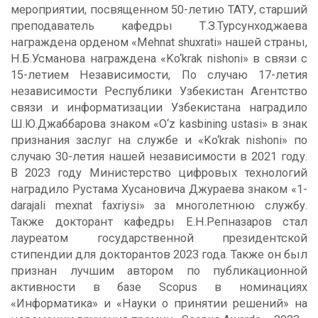
мероприятии, посвященном 50-летию ТАТУ, старший
преподаватель кафедры Т.З.Турсунходжаева
награждена орденом «Mehnat shuxrati» нашей страны,
Н.Б.Усманова награждена «Ko‘krak nishoni» в связи с
15-летием Независимости, По случаю 17-летия
независимости Республики Узбекистан Агентство
связи и информатизации Узбекистана наградило
Ш.Ю.Джаббарова знаком «O‘z kasbining ustasi» в знак
признания заслуг на службе и «Ko‘krak nishoni» по
случаю 30-летия нашей независимости в 2021 году.
В 2023 году Министерство цифровых технологий
наградило Рустама Хусановича Джураева знаком «1-
darajali mexnat faxriysi» за многолетнюю службу.
Также докторант кафедры Е.Н.Репназаров стал
лауреатом государственной президентской
стипендии для докторантов 2023 года. Также он был
признан лучшим автором по публикационной
активности в базе Scopus в номинациях
«Информатика» и «Науки о принятии решений» на