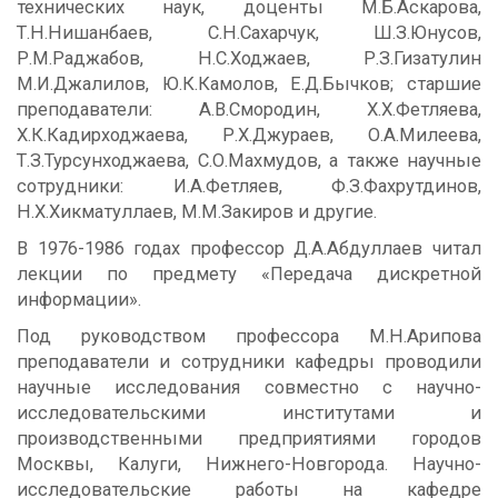
технических наук, доценты М.Б.Аскарова,
Т.Н.Нишанбаев, С.Н.Сахарчук, Ш.З.Юнусов,
Р.М.Раджабов, Н.С.Ходжаев, Р.З.Гизатулин
М.И.Джалилов, Ю.К.Камолов, Е.Д.Бычков; старшие
преподаватели: А.В.Смородин, Х.Х.Фетляева,
Х.К.Кадирходжаева, Р.Х.Джураев, О.А.Милеева,
Т.З.Турсунходжаева, С.О.Махмудов, а также научные
сотрудники: И.А.Фетляев, Ф.З.Фахрутдинов,
Н.Х.Хикматуллаев, М.М.Закиров и другие.
В 1976-1986 годах профессор Д.А.Абдуллаев читал
лекции по предмету «Передача дискретной
информации».
Под руководством профессора М.Н.Арипова
преподаватели и сотрудники кафедры проводили
научные исследования совместно с научно-
исследовательскими институтами и
производственными предприятиями городов
Москвы, Калуги, Нижнего-Новгорода. Научно-
исследовательские работы на кафедре