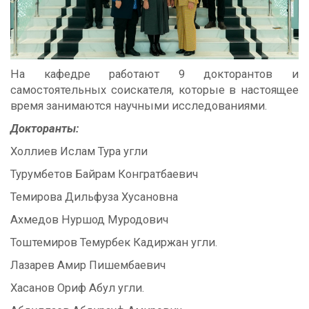
На кафедре работают 9 докторантов и
самостоятельных соискателя, которые в настоящее
время занимаются научными исследованиями.
Докторанты:
Холлиев Ислам Тура угли
Турумбетов Байрам Конгратбаевич
Темирова Дильфуза Хусановна
Ахмедов Нуршод Муродович
Тоштемиров Темурбек Кадиржан угли.
Лазарев Амир Пишембаевич
Хасанов Ориф Абул угли.