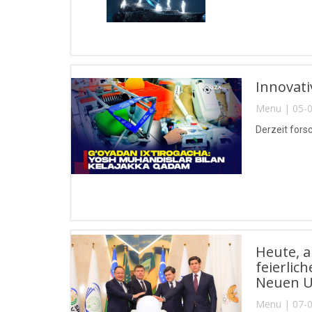
Innovat
Menu | 05-0
Derzeit fors
Heute, 
feierli
Neuen Us
Menu | 07-0