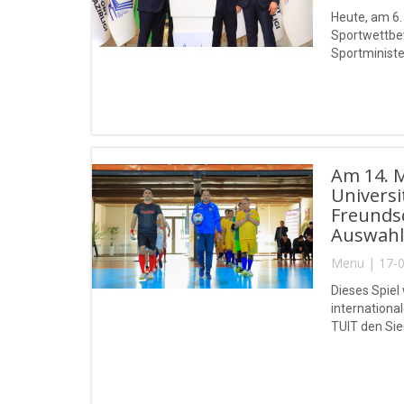
Heute, am 6.
Sportwettbew
Sportministe
realisiert.
Am 14. 
Univers
Freundsc
Auswahl
Menu | 17-0
Dieses Spiel
internationa
TUIT den Sie