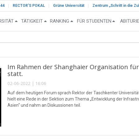
-44
RECTOR’S POKAL
Grüne Universität
Zentrum „Schritt in die Zu
RSITÄT
TÄTIGKEIT
RANKING
FÜR STUDENTEN
ABITURI
Im Rahmen der Shanghaier Organisation fü
statt.
02-06-2022 | 16:06
Auf dem heutigen Forum sprach Rektor der Taschkenter Universit
hielt eine Rede in der Sektion zum Thema „Entwicklung der Infrast
Asien“ und nahm an Diskussionen teil.