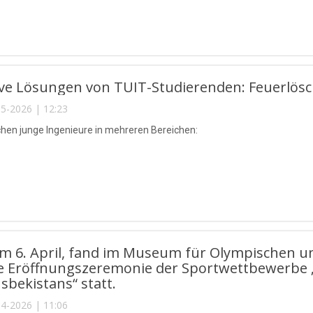
ive Lösungen von TUIT-Studierenden: Feuerlös
5-2026 | 12:23
chen junge Ingenieure in mehreren Bereichen:
am 6. April, fand im Museum für Olympischen 
che Eröffnungszeremonie der Sportwettbewerbe 
bekistans“ statt.
4-2026 | 11:06